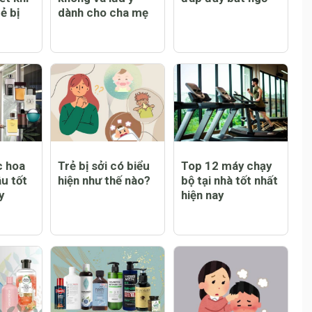
ó được
Trẻ bị sốt có tiêm
Trẻ bị sởi có ngứa
ông và
phòng sởi được
không và lời giải
ết khi
không và lưu ý
đáp đầy bất ngờ
ẻ bị
dành cho cha mẹ
c hoa
Trẻ bị sởi có biểu
Top 12 máy chạy
u tốt
hiện như thế nào?
bộ tại nhà tốt nhất
y
hiện nay