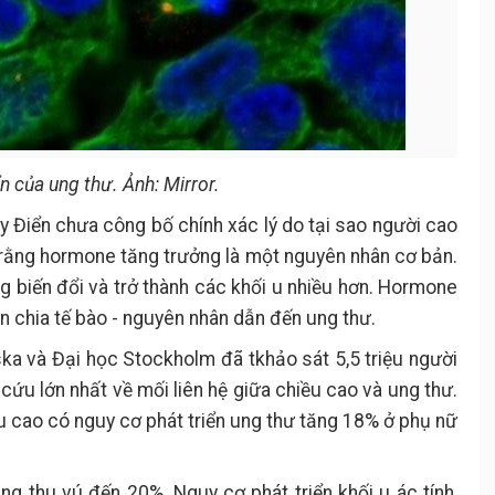
n của ung thư. Ảnh: Mirror.
y Điển chưa công bố chính xác lý do tại sao người cao
 rằng hormone tăng trưởng là một nguyên nhân cơ bản.
g biến đổi và trở thành các khối u nhiều hơn. Hormone
ân chia tế bào - nguyên nhân dẫn đến ung thư.
ska và Đại học Stockholm đã tkhảo sát 5,5 triệu người
ứu lớn nhất về mối liên hệ giữa chiều cao và ung thư.
 cao có nguy cơ phát triển ung thư tăng 18% ở phụ nữ
 thu vú đến 20%. Nguy cơ phát triển khối u ác tính,