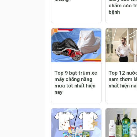
Trẻ bị sởi có nằm
Trẻ bị sởi c
điều hòa được
bật quạt kh
không?
lưu ý cần thi
chăm sóc tr
bệnh
Top 9 bạt trùm xe
Top 12 nướ
máy chống nắng
nam thơm lâ
mưa tốt nhất hiện
nhất hiện na
nay