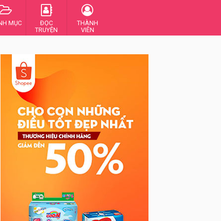
NH MỤC
ĐỌC
THÀNH
TRUYỆN
VIÊN