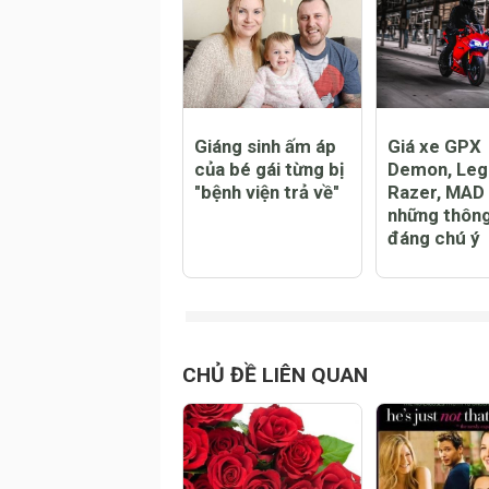
Đăng
CHỦ ĐỀ NỔI BẬT
Giáng sinh ấm áp
Giá xe GPX
của bé gái từng bị
Demon, Leg
"bệnh viện trả về"
Razer, MAD
những thông
đáng chú ý
CHỦ ĐỀ LIÊN QUAN