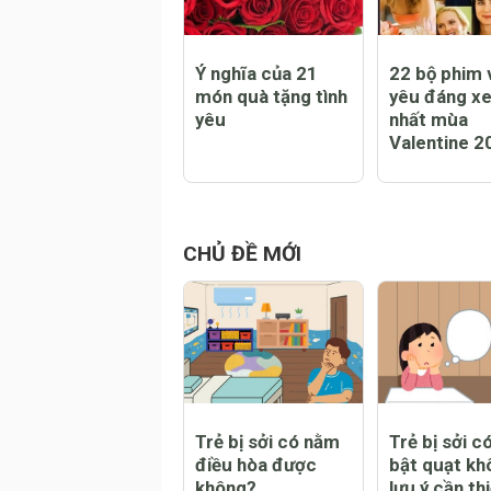
Ý nghĩa của 21
22 bộ phim v
món quà tặng tình
yêu đáng x
yêu
nhất mùa
Valentine 2
CHỦ ĐỀ MỚI