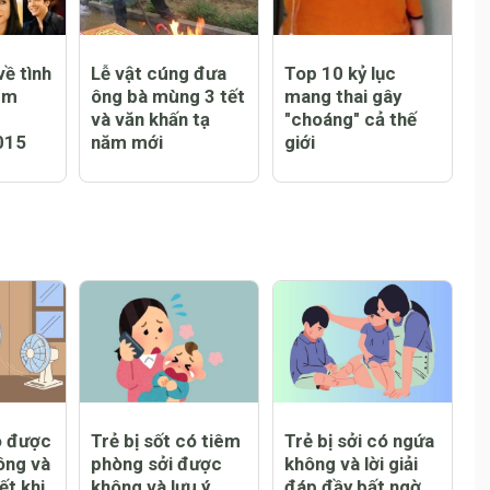
ề tình
Lễ vật cúng đưa
Top 10 kỷ lục
em
ông bà mùng 3 tết
mang thai gây
và văn khấn tạ
"choáng" cả thế
015
năm mới
giới