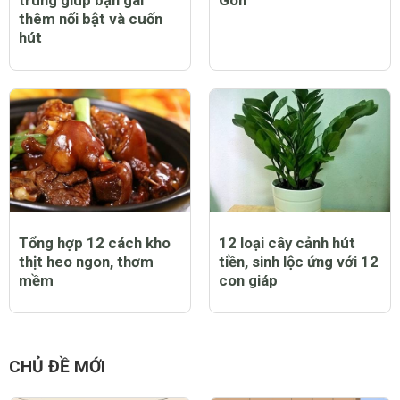
trung giúp bạn gái
Gòn
thêm nổi bật và cuốn
hút
Tổng hợp 12 cách kho
12 loại cây cảnh hút
thịt heo ngon, thơm
tiền, sinh lộc ứng với 12
mềm
con giáp
CHỦ ĐỀ MỚI