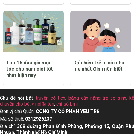
Top 15 dầu gội mọc
Dấu hiệu trẻ bị sởi cha
tóc cho nam giới tốt
mẹ nhất định nên biết
nhất hiện nay
Chủ đề nổi bật:
truyện cổ tích
,
bảng cân nặng trẻ sơ sinh
,
k
chuyện cho bé
,
ý nghĩa tên
,
chỉ số bmi
Đơn vị chủ Quản:
CÔNG TY CỔ PHẦN YÊU TRẺ
Mã số thuế:
0312926237
Địa chỉ:
369 đường Phan Đình Phùng, Phường 15, Quận Ph
Nhuận, Thành phố Hồ Chí Minh