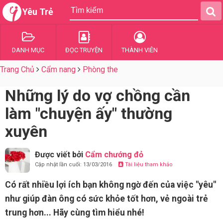
Yêu Trẻ
DANH MỤC
ĐỌC TRUYỆN
THÀNH VIÊN
Trang Chủ
Cẩm nang
Phòng the
Những lý do vợ chồng cần
làm "chuyện ấy" thường
xuyên
Được viết bởi
Cẩm chướng đỏ
Cập nhật lần cuối: 13/03/2016
Tài liệu tham khảo
Có rất nhiều lợi ích bạn không ngờ đến của việc "yêu"
như giúp đàn ông có sức khỏe tốt hơn, vẻ ngoài trẻ
trung hơn... Hãy cùng tìm hiểu nhé!