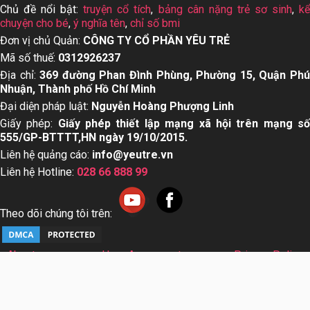
Chủ đề nổi bật:
truyện cổ tích
,
bảng cân nặng trẻ sơ sinh
,
k
chuyện cho bé
,
ý nghĩa tên
,
chỉ số bmi
Đơn vị chủ Quản:
CÔNG TY CỔ PHẦN YÊU TRẺ
Mã số thuế:
0312926237
Địa chỉ:
369 đường Phan Đình Phùng, Phường 15, Quận Ph
Nhuận, Thành phố Hồ Chí Minh
Đại diện pháp luật:
Nguyễn Hoàng Phượng Linh
Giấy phép:
Giấy phép thiết lập mạng xã hội trên mạng s
555/GP-BTTTT,HN ngày 19/10/2015.
Liên hệ quảng cáo:
info@yeutre.vn
Liên hệ Hotline:
028 66 888 99
Theo dõi chúng tôi trên:
About us
User Agreement
Privacy Policy
Sơ đồ trang web
© Copyright 2014 Yeutre.vn, all rights reserved. Chuyên
trang mạng xã hội Mẹ & Bé uy tín hàng đầu Việt Nam. Với nội