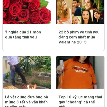
Ý nghĩa của 21 món
22 bộ phim về tình yêu
quà tặng tình yêu
đáng xem nhất mùa
Valentine 2015
Lễ vật cúng đưa ông bà
Top 10 kỷ lục mang thai
mùng 3 tết và văn khấn
gây "choáng" cả thế
tạ năm mới
giới