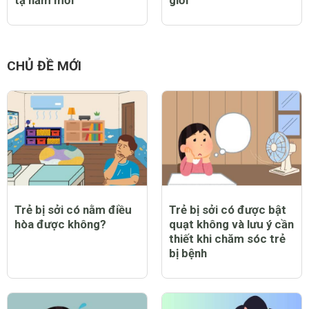
CHỦ ĐỀ MỚI
Trẻ bị sởi có nằm điều
Trẻ bị sởi có được bật
hòa được không?
quạt không và lưu ý cần
thiết khi chăm sóc trẻ
bị bệnh