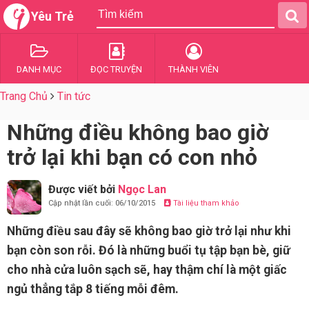
Yêu Trẻ
DANH MỤC
ĐỌC TRUYỆN
THÀNH VIÊN
Trang Chủ
Tin tức
Những điều không bao giờ
trở lại khi bạn có con nhỏ
Được viết bởi
Ngọc Lan
Cập nhật lần cuối: 06/10/2015
Tài liệu tham khảo
Những điều sau đây sẽ không bao giờ trở lại như khi
bạn còn son rỗi. Đó là những buổi tụ tập bạn bè, giữ
cho nhà cửa luôn sạch sẽ, hay thậm chí là một giấc
ngủ thẳng tắp 8 tiếng mỗi đêm.