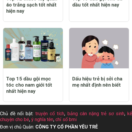
áo trắng sạch tốt nhất
dầu tốt nhất hiện nay
hiện nay
Top 15 dầu gội mọc
Dấu hiệu trẻ bị sởi cha
tóc cho nam giới tốt
mẹ nhất định nên biết
nhất hiện nay
Chủ đề nổi bật:
truyện cổ tích
,
bảng cân nặng trẻ sơ sinh
,
k
chuyện cho bé
,
ý nghĩa tên
,
chỉ số bmi
Đơn vị chủ Quản:
CÔNG TY CỔ PHẦN YÊU TRẺ