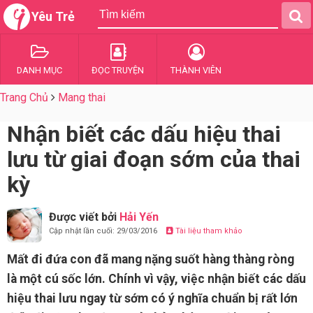
Yêu Trẻ
DANH MỤC
ĐỌC TRUYỆN
THÀNH VIÊN
Trang Chủ
Mang thai
Nhận biết các dấu hiệu thai
lưu từ giai đoạn sớm của thai
kỳ
Được viết bởi
Hải Yến
Cập nhật lần cuối: 29/03/2016
Tài liệu tham khảo
Mất đi đứa con đã mang nặng suốt hàng thàng ròng
là một cú sốc lớn. Chính vì vậy, việc nhận biết các dấu
hiệu thai lưu ngay từ sớm có ý nghĩa chuẩn bị rất lớn