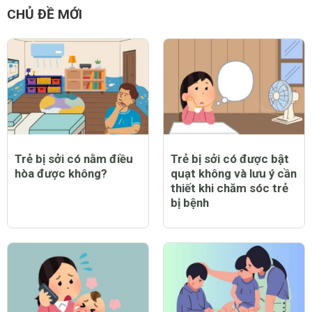
CHỦ ĐỀ MỚI
Trẻ bị sởi có nằm điều
Trẻ bị sởi có được bật
hòa được không?
quạt không và lưu ý cần
thiết khi chăm sóc trẻ
bị bệnh