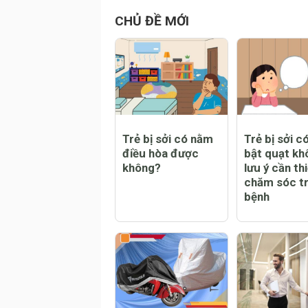
Valentine 2
CHỦ ĐỀ MỚI
Trẻ bị sởi có nằm
Trẻ bị sởi c
điều hòa được
bật quạt kh
không?
lưu ý cần thi
chăm sóc tr
bệnh