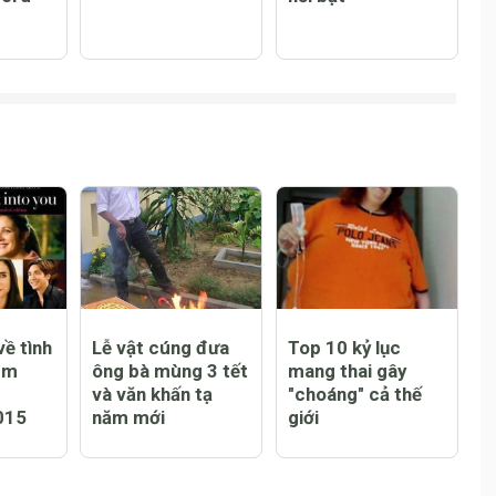
ại
Những phong tục
BMW S1000RR
U vs
Giáng sinh kỳ lạ
giá bán và các
chiến
nhất thế giới
thông số kỹ thuật
ford
nổi bật
ề tình
Lễ vật cúng đưa
Top 10 kỷ lục
em
ông bà mùng 3 tết
mang thai gây
và văn khấn tạ
"choáng" cả thế