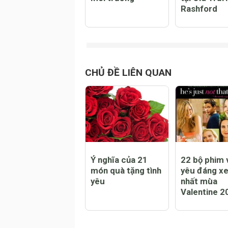
Ngày Trái đất, giờ
Vòng 7 Ngo
Trái Đất và các
Hạng Anh M
hoạt động bảo vệ
Arsenal đại 
môi trường
tại Old Traf
Rashford
CHỦ ĐỀ LIÊN QUAN
Ý nghĩa của 21
22 bộ phim v
món quà tặng tình
yêu đáng x
yêu
nhất mùa