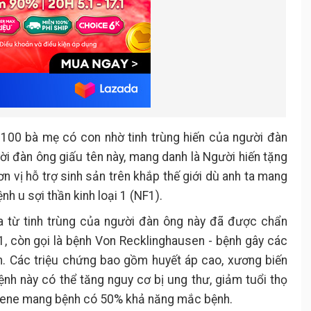
100 bà mẹ có con nhờ tinh trùng hiến của người đàn
ời đàn ông giấu tên này, mang danh là Người hiến tặng
 vị hỗ trợ sinh sản trên khắp thế giới dù anh ta mang
h u sợi thần kinh loại 1 (NF1).
ra từ tinh trùng của người đàn ông này đã được chẩn
1, còn gọi là bệnh Von Recklinghausen - bệnh gây các
h. Các triệu chứng bao gồm huyết áp cao, xương biến
h này có thể tăng nguy cơ bị ung thư, giảm tuổi thọ
ó gene mang bệnh có 50% khả năng mắc bệnh.