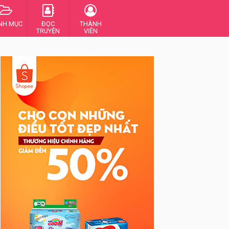
NH MỤC
ĐỌC
THÀNH
TRUYỆN
VIÊN