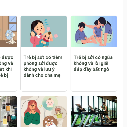
015
năm mới
giới
ó được
Trẻ bị sốt có tiêm
Trẻ bị sởi có ngứa
ông và
phòng sởi được
không và lời giải
ết khi
không và lưu ý
đáp đầy bất ngờ
ẻ bị
dành cho cha mẹ