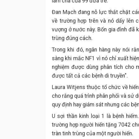
làm cha của 99 đứa trẻ.
Đan Mạch đang nỗ lực thắt chặt các 
về trường hợp trên và nó dấy lên c
vượng ở nước này. Bốn gia đình đã k
trùng đúng cách.
Trong khi đó, ngân hàng này nói rằ
sàng khi mắc NF1 vì nó chỉ xuất hiệ
nghiệm được dùng phân tích cho mộ
được tất cả các bệnh di truyền".
Laura Witjens thuộc tổ chức về hiến
cho rằng quá trình phân phối và sử 
quy định hay giám sát nhưng các bện
U sợi thần kinh loại 1 là bệnh hiế
trường hợp người hiến tặng 7042 cho
tràn tinh trùng của một người hiến.