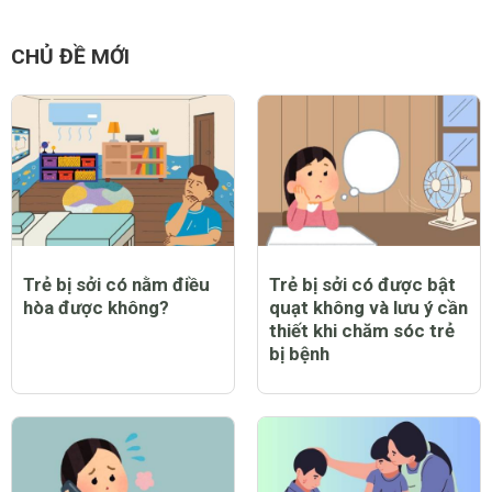
CHỦ ĐỀ MỚI
Trẻ bị sởi có nằm điều
Trẻ bị sởi có được bật
hòa được không?
quạt không và lưu ý cần
thiết khi chăm sóc trẻ
bị bệnh