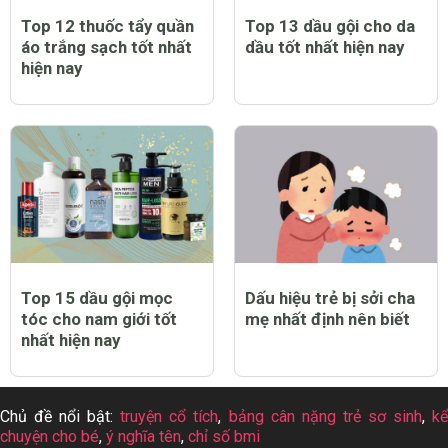
Top 12 thuốc tẩy quần
Top 13 dầu gội cho da
áo trắng sạch tốt nhất
dầu tốt nhất hiện nay
hiện nay
Top 15 dầu gội mọc
Dấu hiệu trẻ bị sởi cha
tóc cho nam giới tốt
mẹ nhất định nên biết
nhất hiện nay
Chủ đề nổi bật:
truyện cổ tích
,
bảng cân nặng trẻ sơ sinh
,
k
chuyện cho bé
,
ý nghĩa tên
,
chỉ số bmi