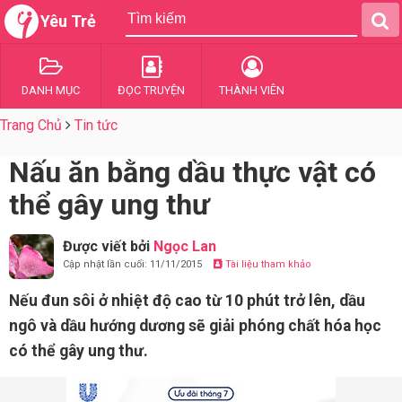
Yêu Trẻ
DANH MỤC
ĐỌC TRUYỆN
THÀNH VIÊN
Trang Chủ
Tin tức
Nấu ăn bằng dầu thực vật có
thể gây ung thư
Được viết bởi
Ngọc Lan
Cập nhật lần cuối: 11/11/2015
Tài liệu tham khảo
Nếu đun sôi ở nhiệt độ cao từ 10 phút trở lên, dầu
ngô và dầu hướng dương sẽ giải phóng chất hóa học
có thể gây ung thư.