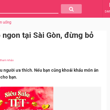
DA
ăn uống
 ngon tại Sài Gòn, đừng bỏ
u tham khảo
ều người ưa thích. Nếu bạn cũng khoái khẩu món ăn
 cho bạn.