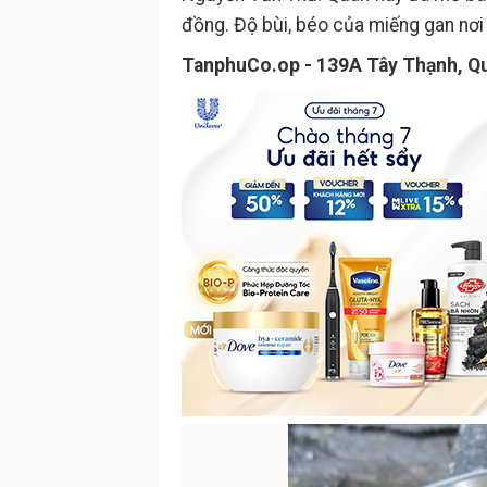
đồng. Độ bùi, béo của miếng gan nơi
TanphuCo.op - 139A Tây Thạnh, Qu