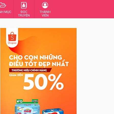
NH MỤC
ĐỌC
THÀNH
TRUYỆN
VIÊN