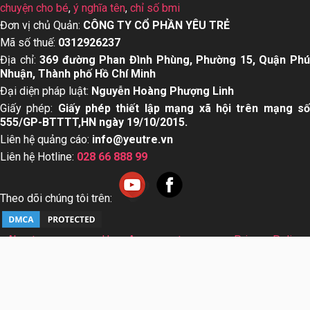
chuyện cho bé
,
ý nghĩa tên
,
chỉ số bmi
Đơn vị chủ Quản:
CÔNG TY CỔ PHẦN YÊU TRẺ
Mã số thuế:
0312926237
Địa chỉ:
369 đường Phan Đình Phùng, Phường 15, Quận Ph
Nhuận, Thành phố Hồ Chí Minh
Đại diện pháp luật:
Nguyễn Hoàng Phượng Linh
Giấy phép:
Giấy phép thiết lập mạng xã hội trên mạng s
555/GP-BTTTT,HN ngày 19/10/2015.
Liên hệ quảng cáo:
info@yeutre.vn
Liên hệ Hotline:
028 66 888 99
Theo dõi chúng tôi trên:
About us
User Agreement
Privacy Policy
Sơ đồ trang web
© Copyright 2014 Yeutre.vn, all rights reserved. Chuyên
trang mạng xã hội Mẹ & Bé uy tín hàng đầu Việt Nam. Với nội
dung được viết và tham vấn bởi các chuyên gia & Bác sĩ