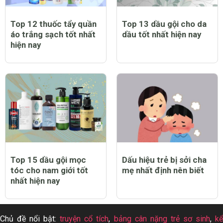
Top 12 thuốc tẩy quần
Top 13 dầu gội cho da
áo trắng sạch tốt nhất
dầu tốt nhất hiện nay
hiện nay
Top 15 dầu gội mọc
Dấu hiệu trẻ bị sởi cha
tóc cho nam giới tốt
mẹ nhất định nên biết
nhất hiện nay
Chủ đề nổi bật:
truyện cổ tích
,
bảng cân nặng trẻ sơ sinh
,
k