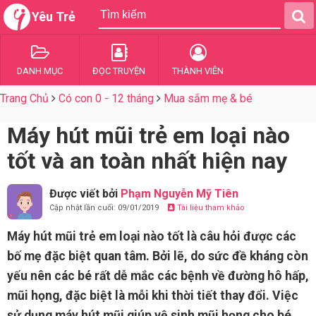
Yêu Trẻ
DANH MỤC
ĐỌC TRUYỆN
THÀNH VIÊN
Trang Chủ
Có con 0 - 12 tháng
Mua sắm mẹ & bé
Máy hút mũi trẻ em loại nào
tốt và an toàn nhất hiện nay
Được viết bởi
Phạm Nguyễn Mỹ Tiên
Cập nhật lần cuối: 09/01/2019
Tài liệu tham khảo
Máy hút mũi trẻ em loại nào tốt là câu hỏi được các
bố mẹ đặc biệt quan tâm. Bởi lẽ, do sức đề kháng còn
yếu nên các bé rất dễ mắc các bệnh về đường hô hấp,
mũi họng, đặc biệt là mỗi khi thời tiết thay đổi. Việc
sử dụng máy hút mũi giúp vệ sinh mũi họng cho bé