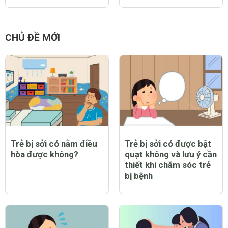
CHỦ ĐỀ MỚI
Trẻ bị sởi có nằm điều
Trẻ bị sởi có được bật
hòa được không?
quạt không và lưu ý cần
thiết khi chăm sóc trẻ
bị bệnh