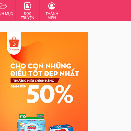
NH MỤC
ĐỌC
THÀNH
TRUYỆN
VIÊN