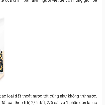
tế của chính bản thân người viết để có những giò hoa
ác loại đất thoát nước tốt cũng như không trữ nước.
ất cát theo tỉ lệ 2/5 đất, 2/5 cát và 1 phần còn lại có