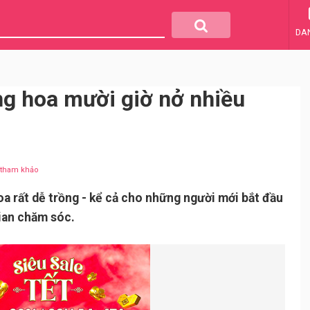
DA
g hoa mười giờ nở nhiều
u tham khảo
oa rất dễ trồng - kể cả cho những người mới bắt đầu
gian chăm sóc.