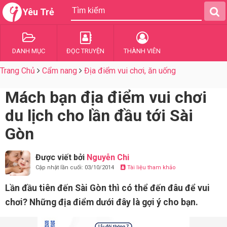
Yêu Trẻ
DANH MỤC
ĐỌC TRUYỆN
THÀNH VIÊN
Trang Chủ
Cẩm nang
Địa điểm vui chơi, ăn uống
Mách bạn địa điểm vui chơi
du lịch cho lần đầu tới Sài
Gòn
Được viết bởi
Nguyễn Chi
Cập nhật lần cuối: 03/10/2014
Tài liệu tham khảo
Lần đầu tiên đến Sài Gòn thì có thể đến đâu để vui
chơi? Những địa điểm dưới đây là gợi ý cho bạn.