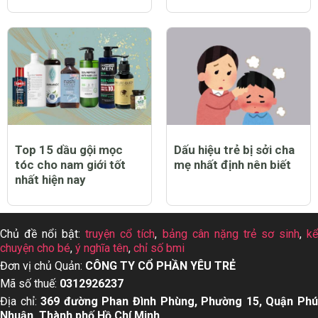
Top 15 dầu gội mọc
Dấu hiệu trẻ bị sởi cha
tóc cho nam giới tốt
mẹ nhất định nên biết
nhất hiện nay
Chủ đề nổi bật:
truyện cổ tích
,
bảng cân nặng trẻ sơ sinh
,
k
chuyện cho bé
,
ý nghĩa tên
,
chỉ số bmi
Đơn vị chủ Quản:
CÔNG TY CỔ PHẦN YÊU TRẺ
Mã số thuế:
0312926237
Địa chỉ:
369 đường Phan Đình Phùng, Phường 15, Quận Ph
Nhuận, Thành phố Hồ Chí Minh