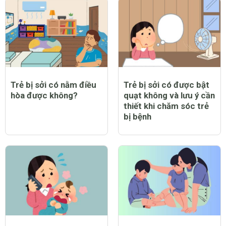
tạ năm mới
giới
CHỦ ĐỀ MỚI
Trẻ bị sởi có nằm điều
Trẻ bị sởi có được bật
hòa được không?
quạt không và lưu ý cần
thiết khi chăm sóc trẻ
bị bệnh