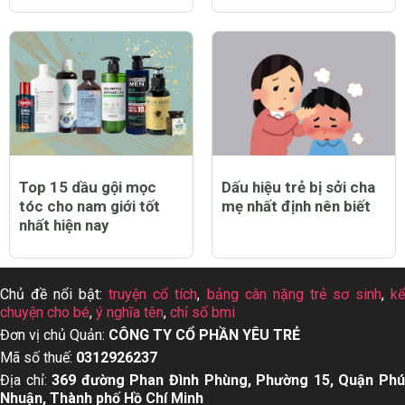
Top 12 thuốc tẩy quần
Top 13 dầu gội cho da
áo trắng sạch tốt nhất
dầu tốt nhất hiện nay
hiện nay
Top 15 dầu gội mọc
Dấu hiệu trẻ bị sởi cha
tóc cho nam giới tốt
mẹ nhất định nên biết
nhất hiện nay