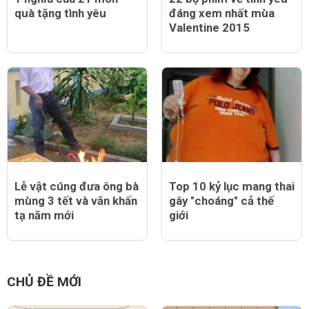
Ý nghĩa của 21 món
22 bộ phim về tình yêu
quà tặng tình yêu
đáng xem nhất mùa
Valentine 2015
Lễ vật cúng đưa ông bà
Top 10 kỷ lục mang thai
mùng 3 tết và văn khấn
gây "choáng" cả thế