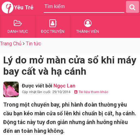
Yêu Trẻ
DANH MỤC
ĐỌC TRUYỆN
THÀNH VIÊN
Trang Chủ
Tin tức
Lý do mở màn cửa sổ khi máy
bay cất và hạ cánh
Được viết bởi
Ngọc Lan
Cập nhật lần cuối: 29/10/2014
Tài liệu tham khảo
Trong một chuyến bay, phi hành đoàn thường yêu
cầu bạn kéo màn cửa sổ lên khi chuẩn bị cất, hạ cánh.
Động tác này tuy đơn giản nhưng ảnh hưởng nhiều
đến an toàn hàng không.