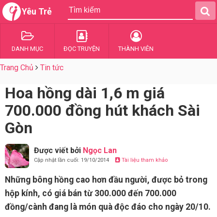
Yêu Trẻ
DANH MỤC
ĐỌC TRUYỆN
THÀNH VIÊN
Trang Chủ
Tin tức
Hoa hồng dài 1,6 m giá
700.000 đồng hút khách Sài
Gòn
Được viết bởi
Ngọc Lan
Cập nhật lần cuối: 19/10/2014
Tài liệu tham khảo
Những bông hồng cao hơn đầu người, được bỏ trong
hộp kính, có giá bán từ 300.000 đến 700.000
đồng/cành đang là món quà độc đáo cho ngày 20/10.