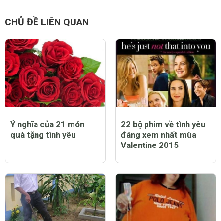
MU vs Arsenal đại
trong ống nghiệm hồi
chiến tại Old Trafford
phục kỳ diệu đón Giáng
Rashford
sinh
CHỦ ĐỀ LIÊN QUAN
Ý nghĩa của 21 món
22 bộ phim về tình yêu
quà tặng tình yêu
đáng xem nhất mùa
Valentine 2015