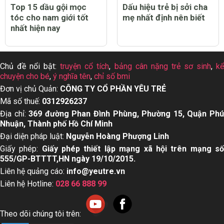
Top 15 dầu gội mọc
Dấu hiệu trẻ bị sởi cha
tóc cho nam giới tốt
mẹ nhất định nên biết
nhất hiện nay
Chủ đề nổi bật:
truyện cổ tích
,
bảng cân nặng trẻ sơ sinh
,
k
chuyện cho bé
,
ý nghĩa tên
,
chỉ số bmi
Đơn vị chủ Quản:
CÔNG TY CỔ PHẦN YÊU TRẺ
Mã số thuế:
0312926237
Địa chỉ:
369 đường Phan Đình Phùng, Phường 15, Quận Ph
Nhuận, Thành phố Hồ Chí Minh
Đại diện pháp luật:
Nguyễn Hoàng Phượng Linh
Giấy phép:
Giấy phép thiết lập mạng xã hội trên mạng s
555/GP-BTTTT,HN ngày 19/10/2015.
Liên hệ quảng cáo:
info@yeutre.vn