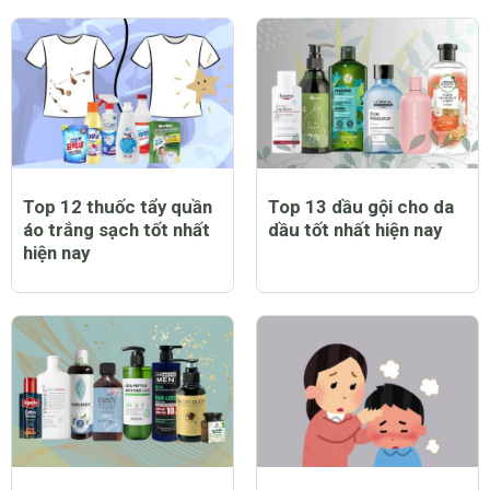
Trẻ bị sởi có biểu hiện
Top 12 máy chạy bộ tại
như thế nào?
nhà tốt nhất hiện nay
Top 12 thuốc tẩy quần
Top 13 dầu gội cho da
áo trắng sạch tốt nhất
dầu tốt nhất hiện nay
hiện nay