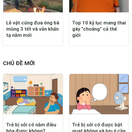
Lễ vật cúng đưa ông bà
Top 10 kỷ lục mang thai
mùng 3 tết và văn khấn
gây "choáng" cả thế
tạ năm mới
giới
CHỦ ĐỀ MỚI