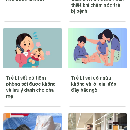
Trẻ bị sởi có nằm điều
Trẻ bị sởi có được bật
hòa được không?
quạt không và lưu ý cần
thiết khi chăm sóc trẻ
bị bệnh
Trẻ bị sốt có tiêm
Trẻ bị sởi có ngứa
phòng sởi được không
không và lời giải đáp
và lưu ý dành cho cha
đầy bất ngờ
mẹ