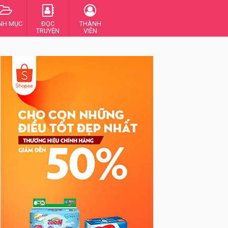
NH MỤC
ĐỌC
THÀNH
TRUYỆN
VIÊN