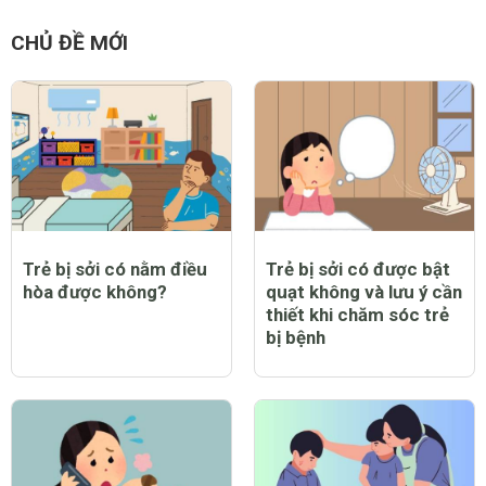
CHỦ ĐỀ MỚI
Trẻ bị sởi có nằm điều
Trẻ bị sởi có được bật
hòa được không?
quạt không và lưu ý cần
thiết khi chăm sóc trẻ
bị bệnh