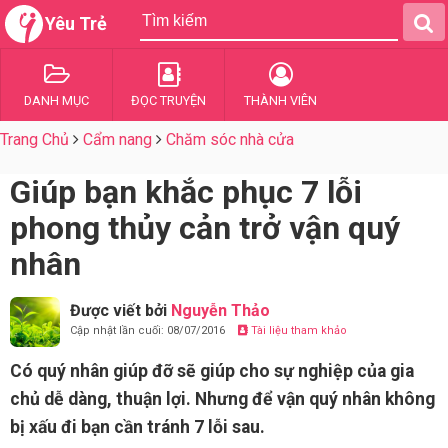
Yêu Trẻ
DANH MỤC
ĐỌC TRUYỆN
THÀNH VIÊN
Trang Chủ
Cẩm nang
Chăm sóc nhà cửa
Giúp bạn khắc phục 7 lỗi
phong thủy cản trở vận quý
nhân
Được viết bởi
Nguyễn Thảo
Cập nhật lần cuối: 08/07/2016
Tài liệu tham khảo
Có quý nhân giúp đỡ sẽ giúp cho sự nghiệp của gia
chủ dễ dàng, thuận lợi. Nhưng để vận quý nhân không
bị xấu đi bạn cần tránh 7 lỗi sau.