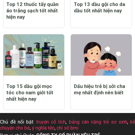
Top 12 thuốc tẩy quần
Top 13 dầu gội cho da
áo trắng sạch tốt nhất
dầu tốt nhất hiện nay
hiện nay
Top 15 dầu gội mọc
Dấu hiệu trẻ bị sởi cha
tóc cho nam giới tốt
mẹ nhất định nên biết
nhất hiện nay
Chủ đề nổi bật:
truyện cổ tích
,
bảng cân nặng trẻ sơ sinh
,
k
chuyện cho bé
,
ý nghĩa tên
,
chỉ số bmi