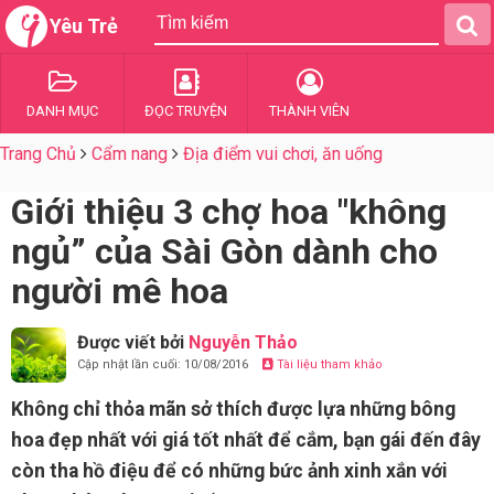
Yêu Trẻ
DANH MỤC
ĐỌC TRUYỆN
THÀNH VIÊN
Trang Chủ
Cẩm nang
Địa điểm vui chơi, ăn uống
Giới thiệu 3 chợ hoa "không
ngủ” của Sài Gòn dành cho
người mê hoa
Được viết bởi
Nguyễn Thảo
Cập nhật lần cuối: 10/08/2016
Tài liệu tham khảo
Không chỉ thỏa mãn sở thích được lựa những bông
hoa đẹp nhất với giá tốt nhất để cắm, bạn gái đến đây
còn tha hồ điệu để có những bức ảnh xinh xắn với