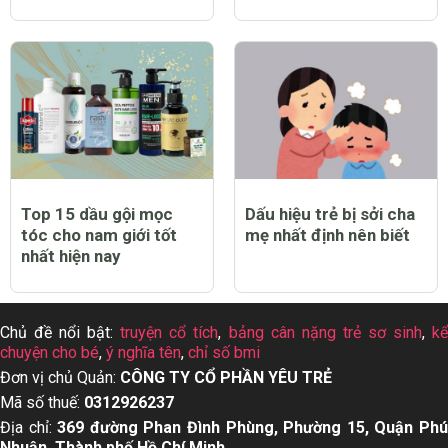
Top 15 dầu gội mọc
Dấu hiệu trẻ bị sởi cha
tóc cho nam giới tốt
mẹ nhất định nên biết
nhất hiện nay
Chủ đề nổi bật:
truyện cổ tích
,
bảng cân nặng trẻ sơ sinh
,
k
chuyện cho bé
,
ý nghĩa tên
,
chỉ số bmi
Đơn vị chủ Quản:
CÔNG TY CỔ PHẦN YÊU TRẺ
Mã số thuế:
0312926237
Địa chỉ:
369 đường Phan Đình Phùng, Phường 15, Quận Ph
Nhuận, Thành phố Hồ Chí Minh