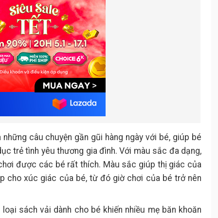
Nhược điểm:
.
Sách vải JJOVCE
4.
Ưu điểm:
.
Nhược điểm
.
Sách vải học về hoa quả và màu
5.
sắc Việt Nam
Ưu điểm:
.
Nhược điểm:
.
Một số lưu ý khi lựa chọn sách vải
.
cho bé
à những câu chuyện gần gũi hàng ngày với bé, giúp bé
dục trẻ tình yêu thương gia đình. Với màu sắc đa dạng,
hơi được các bé rất thích. Màu sắc giúp thị giác của
iúp cho xúc giác của bé, từ đó giờ chơi của bé trở nên
ều loại sách vải dành cho bé khiến nhiều mẹ băn khoăn