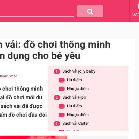
DA
h vải: đồ chơi thông minh
ện dụng cho bé yêu
Sách vải jolly baby
1.
u tham khảo
Ưu điểm
.
ồ chơi thông minh
Nhược điểm
.
oại đồ chơi mới du
Sách vải Pipo
2.
 sách vải đã được
Ưu điểm
.
hẩm đồ chơi đầu đời
Nhược điểm
.
Sách vải Carter
3.
Ưu điểm:
.