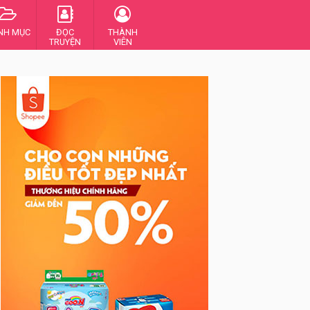
NH MỤC
ĐỌC
THÀNH
TRUYỆN
VIÊN