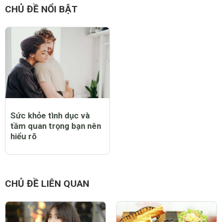
Mẹ Nana
9 năm
ôi zời ơi có chuyện như vậy nữa á?:):):)
0 Thích
Trả lời
Báo cáo vi phạm
CHỦ ĐỀ NỔI BẬT
Sức khỏe tình dục và
tầm quan trọng bạn nên
hiểu rõ