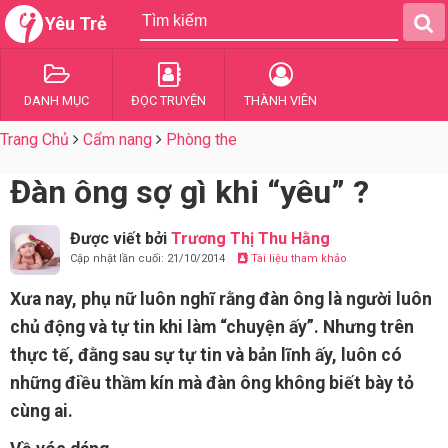
Yêu Trẻ
DANH MỤC
ĐỌC TRUYỆN
THÀNH VIÊN
Trang Chủ
Cẩm nang
Phòng the
Đàn ông sợ gì khi “yêu” ?
Được viết bởi
Trương Thị Thu Hằng
Cập nhật lần cuối: 21/10/2014
Tài liệu tham khảo
Xưa nay, phụ nữ luôn nghĩ rằng đàn ông là người luôn
chủ động và tự tin khi làm “chuyện ấy”. Nhưng trên
thực tế, đằng sau sự tự tin và bản lĩnh ấy, luôn có
những điều thầm kín mà đàn ông không biết bày tỏ
cùng ai.