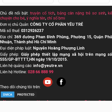
Top 15 dầu gội mọc
Dấu hiệu trẻ bị sởi cha
tóc cho nam giới tốt
mẹ nhất định nên biết
nhất hiện nay
Chủ đề nổi bật:
truyện cổ tích
,
bảng cân nặng trẻ sơ sinh
,
k
chuyện cho bé
,
ý nghĩa tên
,
chỉ số bmi
Đơn vị chủ Quản:
CÔNG TY CỔ PHẦN YÊU TRẺ
Mã số thuế:
0312926237
Địa chỉ:
369 đường Phan Đình Phùng, Phường 15, Quận Ph
Nhuận, Thành phố Hồ Chí Minh
Đại diện pháp luật:
Nguyễn Hoàng Phượng Linh
Giấy phép:
Giấy phép thiết lập mạng xã hội trên mạng s
555/GP-BTTTT,HN ngày 19/10/2015.
Liên hệ quảng cáo:
info@yeutre.vn
Liên hệ Hotline:
028 66 888 99