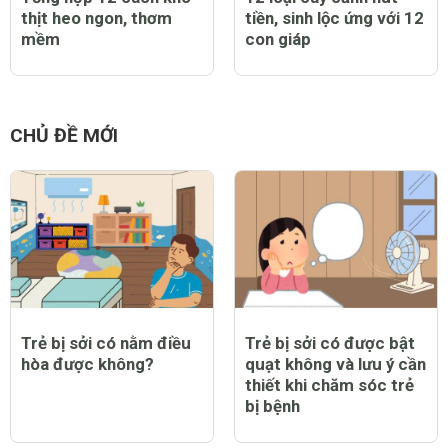
Tổng hợp 12 cách kho
12 loại cây cảnh hút
thịt heo ngon, thơm
tiền, sinh lộc ứng với 12
mềm
con giáp
CHỦ ĐỀ MỚI