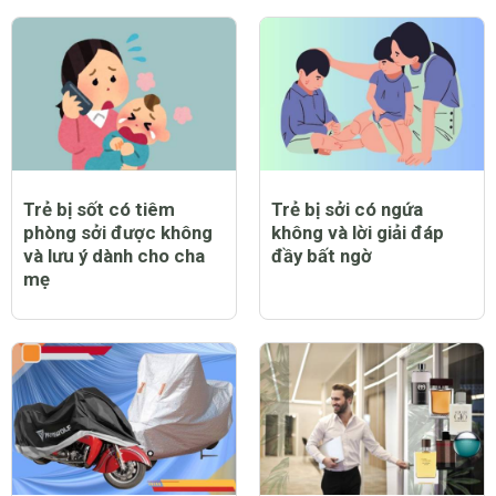
Trẻ bị sởi có nằm điều
Trẻ bị sởi có được bật
hòa được không?
quạt không và lưu ý cần
thiết khi chăm sóc trẻ
bị bệnh
Trẻ bị sốt có tiêm
Trẻ bị sởi có ngứa
phòng sởi được không
không và lời giải đáp
và lưu ý dành cho cha
đầy bất ngờ
mẹ