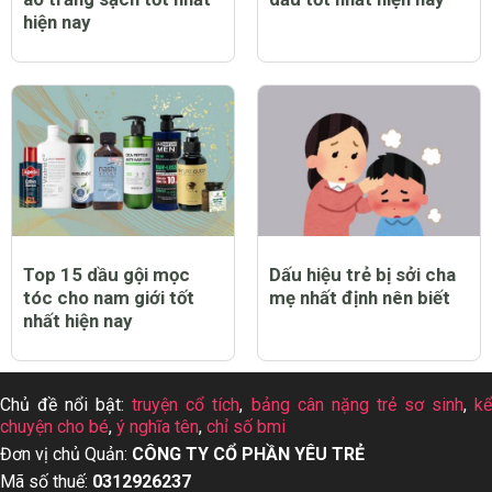
hiện nay
Top 15 dầu gội mọc
Dấu hiệu trẻ bị sởi cha
tóc cho nam giới tốt
mẹ nhất định nên biết
nhất hiện nay
Chủ đề nổi bật:
truyện cổ tích
,
bảng cân nặng trẻ sơ sinh
,
k
chuyện cho bé
,
ý nghĩa tên
,
chỉ số bmi
Đơn vị chủ Quản:
CÔNG TY CỔ PHẦN YÊU TRẺ
Mã số thuế:
0312926237