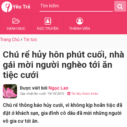
Yêu Trẻ
DANH MỤC
ĐỌC TRUYỆN
THÀNH VIÊN
Trang Chủ
Tin tức
Chú rể hủy hôn phút cuối, nhà
gái mời người nghèo tới ăn
tiệc cưới
Được viết bởi
Ngọc Lan
Cập nhật lần cuối: 19/10/2015
Tài liệu tham khảo
Chú rể thông báo hủy cưới, vì không kịp hoãn tiệc đã
đặt ở khách sạn, gia đình cô dâu đã mời những người
vô gia cư tới ăn.