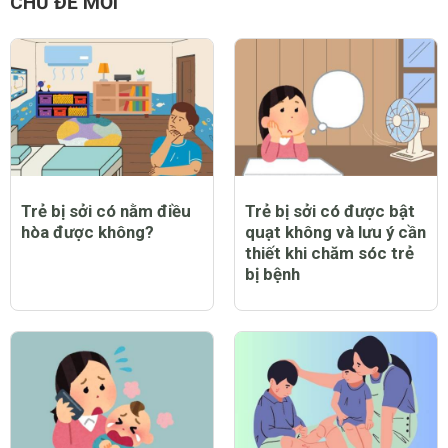
CHỦ ĐỀ MỚI
Trẻ bị sởi có nằm điều
Trẻ bị sởi có được bật
hòa được không?
quạt không và lưu ý cần
thiết khi chăm sóc trẻ
bị bệnh