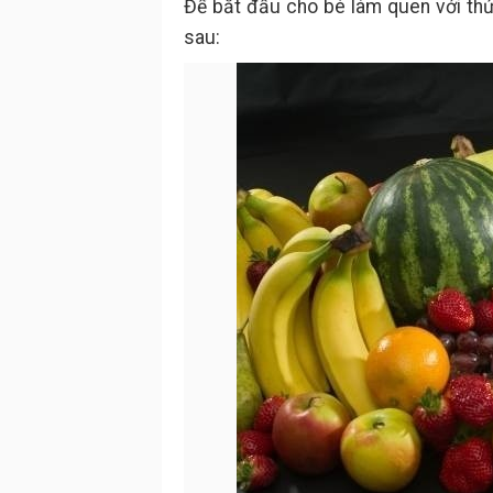
Để bắt đầu cho bé làm quen với th
sau: