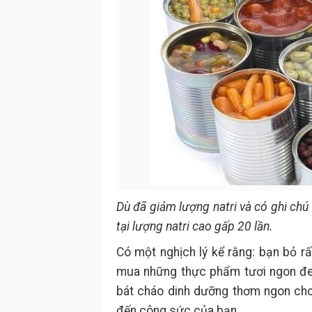
Dù đã giảm lượng natri và có ghi ch
tại lượng natri cao gấp 20 lần.
Có một nghịch lý kể rằng: bạn bỏ rấ
mua những thực phẩm tươi ngon đem
bát cháo dinh dưỡng thơm ngon cho
đến công sức của bạn.