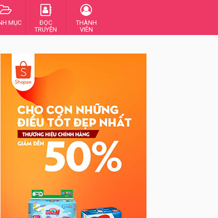
NH MỤC
ĐỌC
THÀNH
TRUYỆN
VIÊN