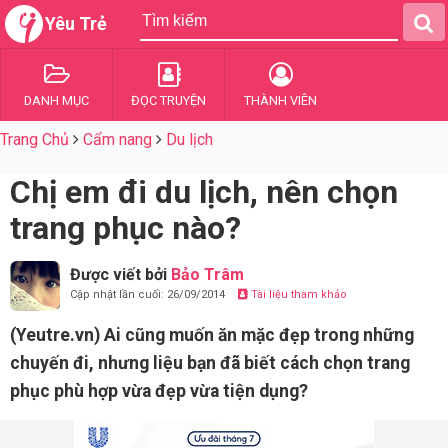
Yêu Trẻ
DANH MỤC
ĐỌC TRUYỆN
THÀNH VIÊN
Trang Chủ
Cẩm nang
Du lịch
Chị em đi du lịch, nên chọn
trang phục nào?
Được viết bởi
Bảo Trâm
Cập nhật lần cuối: 26/09/2014
Tài liệu tham khảo
(Yeutre.vn) Ai cũng muốn ăn mặc đẹp trong những
chuyến đi, nhưng liệu bạn đã biết cách chọn trang
phục phù hợp vừa đẹp vừa tiện dụng?