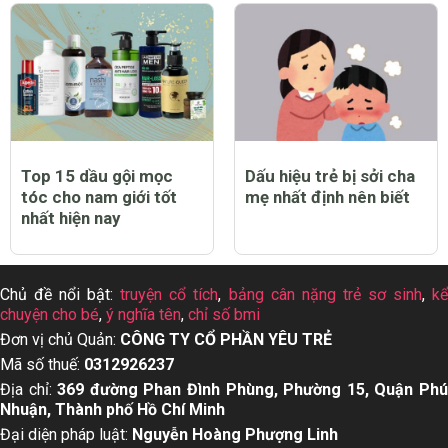
Top 15 dầu gội mọc
Dấu hiệu trẻ bị sởi cha
tóc cho nam giới tốt
mẹ nhất định nên biết
nhất hiện nay
Chủ đề nổi bật:
truyện cổ tích
,
bảng cân nặng trẻ sơ sinh
,
k
chuyện cho bé
,
ý nghĩa tên
,
chỉ số bmi
Đơn vị chủ Quản:
CÔNG TY CỔ PHẦN YÊU TRẺ
Mã số thuế:
0312926237
Địa chỉ:
369 đường Phan Đình Phùng, Phường 15, Quận Ph
Nhuận, Thành phố Hồ Chí Minh
Đại diện pháp luật:
Nguyễn Hoàng Phượng Linh