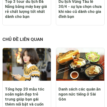
Top 3 tour du lịch Đà
Du lịch Vũng Tàu lễ
Nẵng bằng máy bay giá
30/4 - sự lựa chọn chưa
rẻ chất lượng tốt nhất
khi nào cũ dành cho gia
dành cho bạn
đình bạn
CHỦ ĐỀ LIÊN QUAN
Tổng hợp 20 mẫu tóc
Danh sách các quán ăn
xoăn ngắn đẹp trẻ
ngon nức tiếng ở Sài
trung giúp bạn gái
Gòn
thêm nổi bật và cuốn