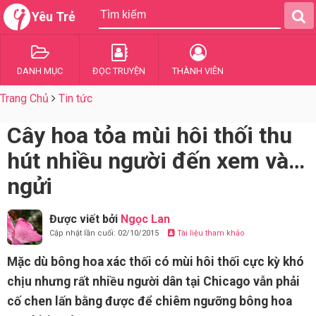
Yêu Trẻ
DANH MỤC
ĐỌC TRUYỆN
THÀNH VIÊN
Trang Chủ
Tin tức
Cây hoa tỏa mùi hôi thối thu
hút nhiều người đến xem và…
ngửi
Được viết bởi
Ngọc Lan
Cập nhật lần cuối: 02/10/2015
Tài liệu tham khảo
Mặc dù bông hoa xác thối có mùi hôi thối cực kỳ khó
chịu nhưng rất nhiều người dân tại Chicago vẫn phải
cố chen lấn bằng được để chiêm ngưỡng bông hoa