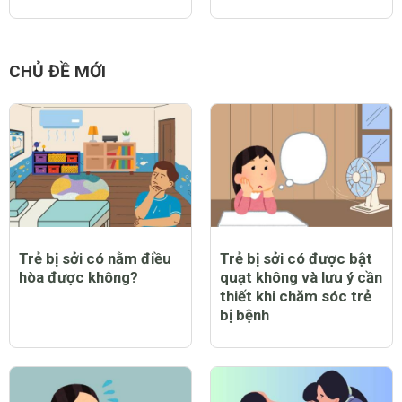
CHỦ ĐỀ MỚI
Trẻ bị sởi có nằm điều
Trẻ bị sởi có được bật
hòa được không?
quạt không và lưu ý cần
thiết khi chăm sóc trẻ
bị bệnh