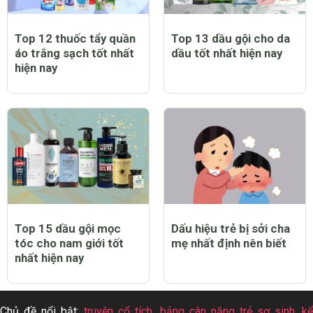
Top 12 thuốc tẩy quần
Top 13 dầu gội cho da
áo trắng sạch tốt nhất
dầu tốt nhất hiện nay
hiện nay
Top 15 dầu gội mọc
Dấu hiệu trẻ bị sởi cha
tóc cho nam giới tốt
mẹ nhất định nên biết
nhất hiện nay
Chủ đề nổi bật:
truyện cổ tích
,
bảng cân nặng trẻ sơ sinh
,
k