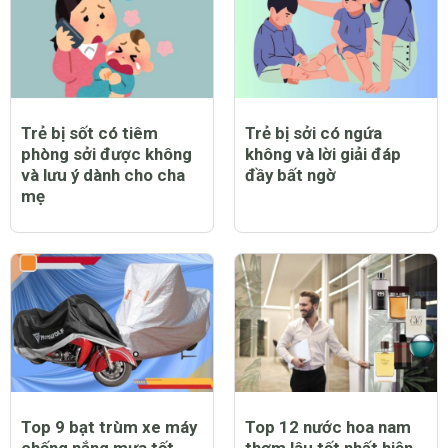
Trẻ bị sốt có tiêm
Trẻ bị sởi có ngứa
phòng sởi được không
không và lời giải đáp
và lưu ý dành cho cha
đầy bất ngờ
mẹ
Top 9 bạt trùm xe máy
Top 12 nước hoa nam
chống nắng mưa tốt
thơm lâu tốt nhất hiện