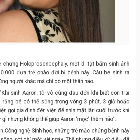
chứng Holoprosencephaly, một dị tật bẩm sinh ảnh
0.000 đưa trẻ chào đời bị bệnh này. Cậu bé sinh ra
ững người khác mà chỉ có một thân não.
hi sinh Aaron, tôi vô cùng đau đớn khi biết con trai
 rằng bé có thể sống trong vòng 3 phút, 3 giờ hoặc
ện gọi gia đình đến viện để nhìn mặt lần cuối trước khi
hứ gì nhưng không thể giúp Aaron 'mọc' thêm não".
in Công nghệ Sinh học, những trẻ mắc chứng bệnh này
y sống sót chỉ một vài ngày. Thế nhưng điều kỳ diệu đã