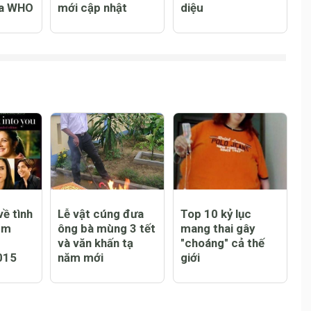
khỏe
Presidents Cup
Ảnh đón Noel cực
D 19
năm 2019 và
yêu của "em bé tí
 cáo
những thông tin
hon" sống sót kì
ủa WHO
mới cập nhật
diệu
ề tình
Lễ vật cúng đưa
Top 10 kỷ lục
em
ông bà mùng 3 tết
mang thai gây
và văn khấn tạ
"choáng" cả thế