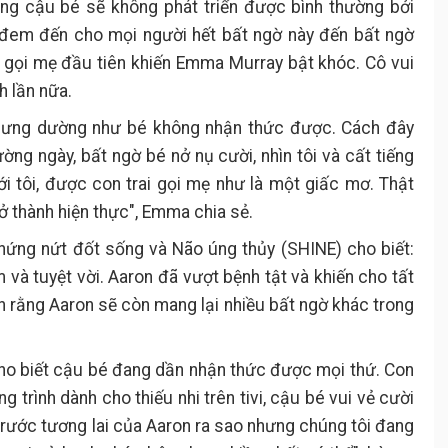
ằng cậu bé sẽ không phát triển được bình thường bởi
đem đến cho mọi người hết bất ngờ này đến bất ngờ
 gọi mẹ đầu tiên khiến Emma Murray bật khóc. Cô vui
 lần nữa.
nhưng dường như bé không nhận thức được. Cách đây
ường ngày, bất ngờ bé nở nụ cười, nhìn tôi và cất tiếng
i tôi, được con trai gọi mẹ như là một giấc mơ. Thật
ở thành hiện thực", Emma chia sẻ.
chứng nứt đốt sống và Não úng thủy (SHINE) cho biết:
 và tuyệt vời. Aaron đã vượt bệnh tật và khiến cho tất
n rằng Aaron sẽ còn mang lại nhiều bất ngờ khác trong
ho biết cậu bé đang dần nhận thức được mọi thứ. Con
 trình dành cho thiếu nhi trên tivi, cậu bé vui vẻ cười
trước tương lai của Aaron ra sao nhưng chúng tôi đang