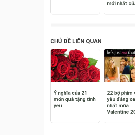
Người Sài Gòn rộn
Bảo vệ sức 
ràng đón Noel
trước COVI
sớm
theo khuyến
mới nhất c
CHỦ ĐỀ LIÊN QUAN
Ý nghĩa của 21
22 bộ phim v
món quà tặng tình
yêu đáng x
yêu
nhất mùa