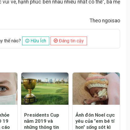
vui vẻ, hạnh phúc bên nhau nhiều nhất có thể", bà mẹ
Theo ngoisao
ày thế nào?
Hữu Ích
Đáng tin cậy