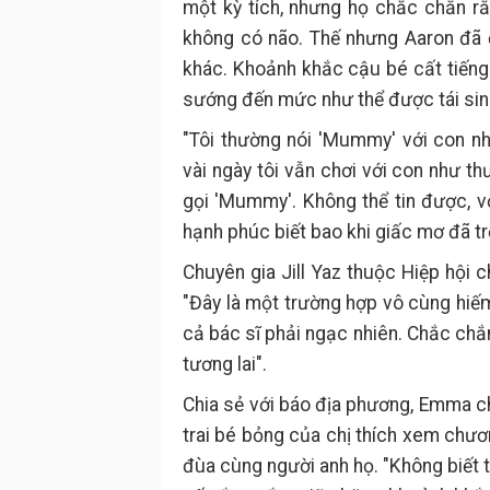
một kỳ tích, nhưng họ chắc chắn r
không có não. Thế nhưng Aaron đã 
khác. Khoảnh khắc cậu bé cất tiếng
sướng đến mức như thể được tái sinh
"Tôi thường nói 'Mummy' với con 
vài ngày tôi vẫn chơi với con như th
gọi 'Mummy'. Không thể tin được, vớ
hạnh phúc biết bao khi giấc mơ đã tr
Chuyên gia Jill Yaz thuộc Hiệp hội 
"Đây là một trường hợp vô cùng hiếm
cả bác sĩ phải ngạc nhiên. Chắc chắ
tương lai".
Chia sẻ với báo địa phương, Emma c
trai bé bỏng của chị thích xem chương
đùa cùng người anh họ. "Không biết 