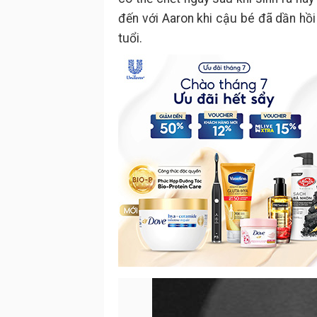
đến với Aaron khi cậu bé đã dần hồ
tuổi.