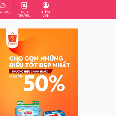
NH MỤC
ĐỌC
THÀNH
TRUYỆN
VIÊN