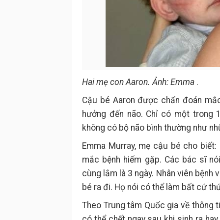
Hai mẹ con Aaron. Ảnh: Emma
.
Cậu bé Aaron được chẩn đoán mắc 
hưởng đến não. Chỉ có một trong 1
không có bộ não bình thường như nh
Emma Murray, mẹ cậu bé cho biết: "K
mắc bệnh hiếm gặp. Các bác sĩ nói
cùng lắm là 3 ngày. Nhân viên bệnh vi
bé ra đi. Họ nói có thể làm bất cứ t
Theo Trung tâm Quốc gia về thông t
có thể chết ngay sau khi sinh ra ha