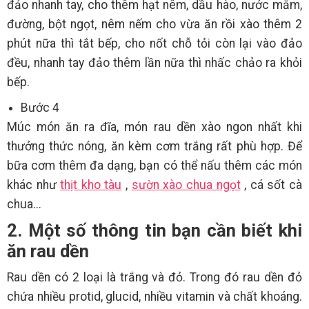
đảo nhanh tay, cho thêm hạt nêm, dầu hào, nước mắm,
đường, bột ngọt, nêm nếm cho vừa ăn rồi xào thêm 2
phút nữa thì tắt bếp, cho nốt chỗ tỏi còn lại vào đảo
đều, nhanh tay đảo thêm lần nữa thì nhấc chảo ra khỏi
bếp.
Bước 4
Múc món ăn ra đĩa, món rau dền xào ngon nhất khi
thưởng thức nóng, ăn kèm cơm trắng rất phù hợp. Để
bữa cơm thêm đa dạng, bạn có thể nấu thêm các món
khác như
thịt kho tàu
,
sườn xào chua ngọt
, cá sốt cà
chua...
2. Một số thông tin bạn cần biết khi
ăn rau dền
Rau dền có 2 loại là trắng và đỏ. Trong đó rau dền đỏ
chứa nhiều protid, glucid, nhiều vitamin và chất khoáng.