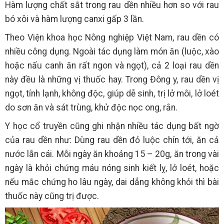
Hàm lượng chất sắt trong rau dền nhiều hơn so với rau
bó xôi và hàm lượng canxi gấp 3 lần.
Theo Viện khoa học Nông nghiệp Việt Nam, rau dền có
nhiều công dụng. Ngoài tác dụng làm món ăn (luộc, xào
hoặc nấu canh ăn rất ngon và ngọt), cả 2 loại rau dền
này đều là những vị thuốc hay. Trong Đông y, rau dền vị
ngọt, tính lạnh, không độc, giúp dễ sinh, trị lở môi, lở loét
do sơn ăn và sát trùng, khử độc nọc ong, rắn.
Y học cổ truyền cũng ghi nhận nhiều tác dụng bất ngờ
của rau dền như: Dùng rau dền đỏ luộc chín tới, ăn cả
nước lẫn cái. Mỗi ngày ăn khoảng 15 – 20g, ăn trong vài
ngày là khỏi chứng máu nóng sinh kiết lỵ, lở loét, hoặc
nếu mắc chứng ho lâu ngày, dai dẳng không khỏi thì bài
thuốc này cũng trị được.