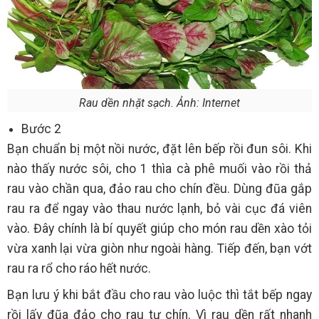
Rau dền nhặt sạch. Ảnh: Internet
Bước 2
Bạn chuẩn bị một nồi nước, đặt lên bếp rồi đun sôi. Khi
nào thấy nước sôi, cho 1 thìa cà phê muối vào rồi thả
rau vào chần qua, đảo rau cho chín đều. Dùng đũa gắp
rau ra để ngay vào thau nước lạnh, bỏ vài cục đá viên
vào. Đây chính là bí quyết giúp cho món rau dền xào tỏi
vừa xanh lại vừa giòn như ngoài hàng. Tiếp đến, bạn vớt
rau ra rổ cho ráo hết nước.
Bạn lưu ý khi bắt đầu cho rau vào luộc thì tắt bếp ngay
rồi lấy đũa đảo cho rau tự chín. Vì rau dền rất nhanh