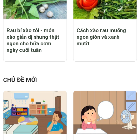
Rau bí xào tỏi - món
Cách xào rau muống
xào giản dị nhưng thật
ngon giòn và xanh
ngon cho bữa cơm
mướt
ngày cuối tuần
CHỦ ĐỀ MỚI