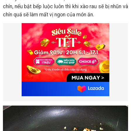
chín, nếu bật bếp luộc luôn thì khi xào rau sẽ bị nhũn và
chín quá sẽ làm mất vị ngon của món ăn.