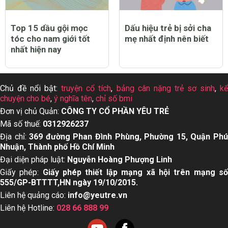
Top 15 dầu gội mọc
Dấu hiệu trẻ bị sởi cha
tóc cho nam giới tốt
mẹ nhất định nên biết
nhất hiện nay
Chủ đề nổi bật:
truyện cổ tích
,
bảng cân nặng trẻ sơ sinh
,
k
chuyện cho bé
,
ý nghĩa tên
,
chỉ số bmi
Đơn vị chủ Quản:
CÔNG TY CỔ PHẦN YÊU TRẺ
Mã số thuế:
0312926237
Địa chỉ:
369 đường Phan Đình Phùng, Phường 15, Quận Ph
Nhuận, Thành phố Hồ Chí Minh
Đại diện pháp luật:
Nguyễn Hoàng Phượng Linh
Giấy phép:
Giấy phép thiết lập mạng xã hội trên mạng s
555/GP-BTTTT,HN ngày 19/10/2015.
Liên hệ quảng cáo:
info@yeutre.vn
Liên hệ Hotline:
028 66 888 99