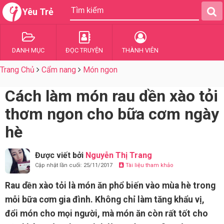
Yêu Trẻ
DANH MỤC
ĐỌC TRUYỆN
THÀNH VIÊN
Trang Chủ
Cẩm nang
Món ngon
Cách làm món rau dền xào tỏi
thơm ngon cho bữa cơm ngày
hè
Được viết bởi
Nguyễn Thị Trang
Cập nhật lần cuối: 25/11/2017
Tài liệu tham khảo
Rau dền xào tỏi là món ăn phổ biến vào mùa hè trong
mỗi bữa cơm gia đình. Không chỉ làm tăng khẩu vị,
đổi món cho mọi người, mà món ăn còn rất tốt cho