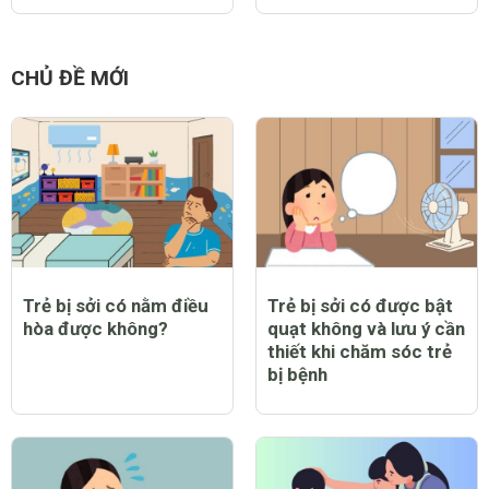
CHỦ ĐỀ MỚI
Trẻ bị sởi có nằm điều
Trẻ bị sởi có được bật
hòa được không?
quạt không và lưu ý cần
thiết khi chăm sóc trẻ
bị bệnh