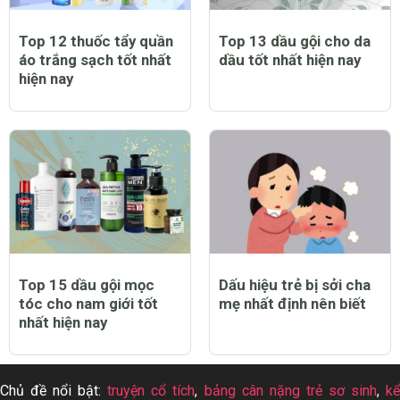
Top 12 thuốc tẩy quần
Top 13 dầu gội cho da
áo trắng sạch tốt nhất
dầu tốt nhất hiện nay
hiện nay
Top 15 dầu gội mọc
Dấu hiệu trẻ bị sởi cha
tóc cho nam giới tốt
mẹ nhất định nên biết
nhất hiện nay
Chủ đề nổi bật:
truyện cổ tích
,
bảng cân nặng trẻ sơ sinh
,
k