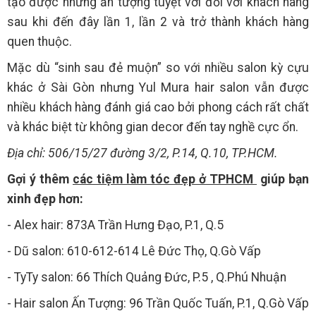
tạo được những ấn tượng tuyệt vời đối với khách hàng
sau khi đến đây lần 1, lần 2 và trở thành khách hàng
quen thuộc.
Mặc dù “sinh sau đẻ muộn” so với nhiều salon kỳ cựu
khác ở Sài Gòn nhưng Yul Mura hair salon vẫn được
nhiều khách hàng đánh giá cao bởi phong cách rất chất
và khác biệt từ không gian decor đến tay nghề cực ổn.
Địa chỉ: 506/15/27 đường 3/2, P.14, Q.10, TP.HCM.
Gợi ý thêm
các tiệm làm tóc đẹp ở TPHCM
giúp bạn
xinh đẹp hơn:
- Alex hair: 873A Trần Hưng Đạo, P.1, Q.5
- Dũ salon: 610-612-614 Lê Đức Thọ, Q.Gò Vấp
- TyTy salon: 66 Thích Quảng Đức, P.5 , Q.Phú Nhuận
- Hair salon Ấn Tượng: 96 Trần Quốc Tuấn, P.1, Q.Gò Vấp