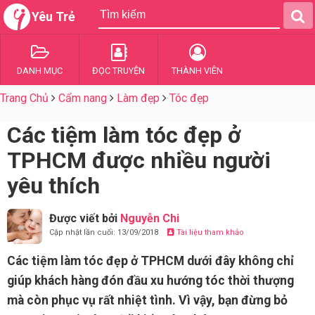
Yêu Trẻ
DANH MỤC
ĐỌC TRUYỆN
THÀNH VIÊN
Trang Chủ
Cẩm nang
Làm đẹp
Tóc đẹp
Các tiệm làm tóc đẹp ở
TPHCM được nhiều người
yêu thích
Được viết bởi
Nguyễn Chi
Cập nhật lần cuối: 13/09/2018
Tài liệu tham khảo
Các tiệm làm tóc đẹp ở TPHCM dưới đây không chỉ
giúp khách hàng đón đầu xu hướng tóc thời thượng
mà còn phục vụ rất nhiệt tình. Vì vậy, bạn đừng bỏ