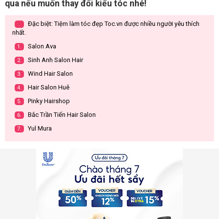
qua nếu muốn thay đổi kiểu tóc nhé!
Đặc biệt: Tiệm làm tóc đẹp Toc.vn được nhiều người yêu thích
.
nhất.
Salon Ava
1.
Sinh Anh Salon Hair
2.
Wind Hair Salon
3.
Hair Salon Huê
4.
Pinky Hairshop
5.
Bắc Trần Tiến Hair Salon
6.
Yul Mura
7.