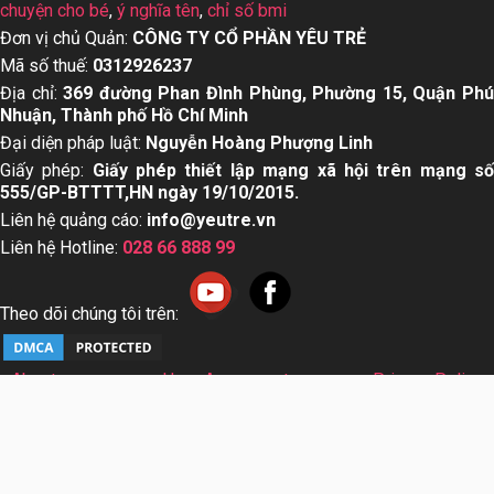
chuyện cho bé
,
ý nghĩa tên
,
chỉ số bmi
Đơn vị chủ Quản:
CÔNG TY CỔ PHẦN YÊU TRẺ
Mã số thuế:
0312926237
Địa chỉ:
369 đường Phan Đình Phùng, Phường 15, Quận Ph
Nhuận, Thành phố Hồ Chí Minh
Đại diện pháp luật:
Nguyễn Hoàng Phượng Linh
Giấy phép:
Giấy phép thiết lập mạng xã hội trên mạng s
555/GP-BTTTT,HN ngày 19/10/2015.
Liên hệ quảng cáo:
info@yeutre.vn
Liên hệ Hotline:
028 66 888 99
Theo dõi chúng tôi trên:
About us
User Agreement
Privacy Policy
Sơ đồ trang web
© Copyright 2014 Yeutre.vn, all rights reserved. Chuyên
trang mạng xã hội Mẹ & Bé uy tín hàng đầu Việt Nam. Với nội
dung được viết và tham vấn bởi các chuyên gia & Bác sĩ