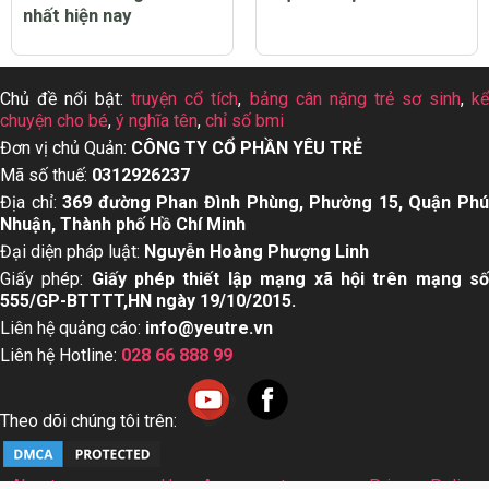
nhất hiện nay
Chủ đề nổi bật:
truyện cổ tích
,
bảng cân nặng trẻ sơ sinh
,
k
chuyện cho bé
,
ý nghĩa tên
,
chỉ số bmi
Đơn vị chủ Quản:
CÔNG TY CỔ PHẦN YÊU TRẺ
Mã số thuế:
0312926237
Địa chỉ:
369 đường Phan Đình Phùng, Phường 15, Quận Ph
Nhuận, Thành phố Hồ Chí Minh
Đại diện pháp luật:
Nguyễn Hoàng Phượng Linh
Giấy phép:
Giấy phép thiết lập mạng xã hội trên mạng s
555/GP-BTTTT,HN ngày 19/10/2015.
Liên hệ quảng cáo:
info@yeutre.vn
Liên hệ Hotline:
028 66 888 99
Theo dõi chúng tôi trên:
About us
User Agreement
Privacy Policy