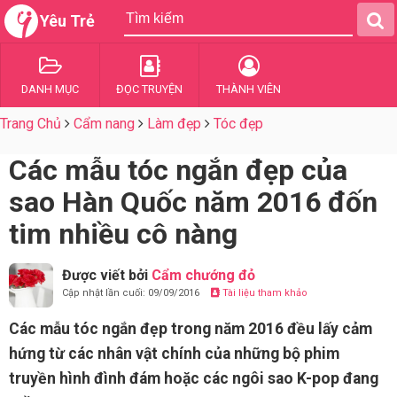
Yêu Trẻ
DANH MỤC
ĐỌC TRUYỆN
THÀNH VIÊN
Trang Chủ
Cẩm nang
Làm đẹp
Tóc đẹp
Các mẫu tóc ngắn đẹp của
sao Hàn Quốc năm 2016 đốn
tim nhiều cô nàng
Được viết bởi
Cẩm chướng đỏ
Cập nhật lần cuối: 09/09/2016
Tài liệu tham khảo
Các mẫu tóc ngắn đẹp trong năm 2016 đều lấy cảm
hứng từ các nhân vật chính của những bộ phim
truyền hình đình đám hoặc các ngôi sao K-pop đang