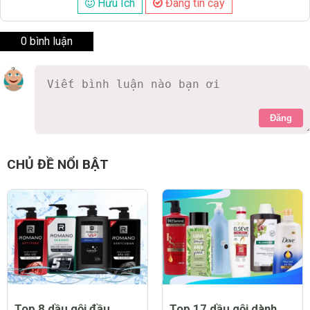
Hữu Ích
Đáng tin cậy
0 bình luận
Đăng
CHỦ ĐỀ NỔI BẬT
Top 8 dầu gội đầu
Top 17 dầu gội dành