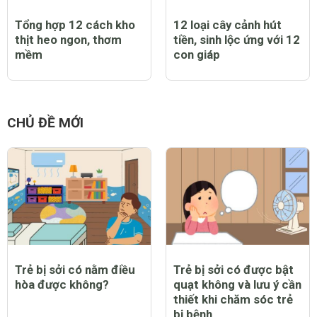
Tổng hợp 12 cách kho
12 loại cây cảnh hút
thịt heo ngon, thơm
tiền, sinh lộc ứng với 12
mềm
con giáp
CHỦ ĐỀ MỚI
Trẻ bị sởi có nằm điều
Trẻ bị sởi có được bật
hòa được không?
quạt không và lưu ý cần
thiết khi chăm sóc trẻ
bị bệnh