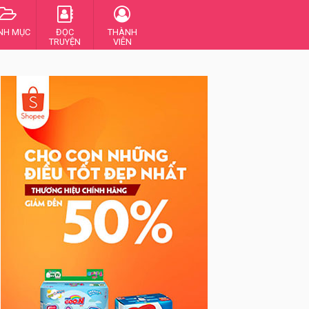
NH MỤC
ĐỌC
THÀNH
TRUYỆN
VIÊN