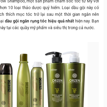
bgrow Shampoo, một sản phẩm chăm sóc tóc từ Mỹ với
 hơn 10 loại thảo dược quý hiếm. Loại dầu gội này có
ích thích mọc tóc trở lại sau một thời gian ngắn nên
oại
dầu gội ngăn rụng tóc hiệu quả nhất
hiện nay. Bạn
này tại các quầy mỹ phẩm và siêu thị trong cả nước.