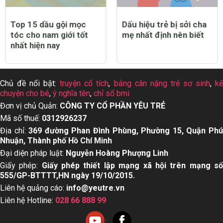
Top 15 dầu gội mọc
Dấu hiệu trẻ bị sởi cha
tóc cho nam giới tốt
mẹ nhất định nên biết
nhất hiện nay
Chủ đề nổi bật:
truyện cổ tích
,
bảng cân nặng trẻ sơ sinh
,
k
chuyện cho bé
,
ý nghĩa tên
,
chỉ số bmi
Đơn vị chủ Quản:
CÔNG TY CỔ PHẦN YÊU TRẺ
Mã số thuế:
0312926237
Địa chỉ:
369 đường Phan Đình Phùng, Phường 15, Quận Ph
Nhuận, Thành phố Hồ Chí Minh
Đại diện pháp luật:
Nguyễn Hoàng Phượng Linh
Giấy phép:
Giấy phép thiết lập mạng xã hội trên mạng s
555/GP-BTTTT,HN ngày 19/10/2015.
Liên hệ quảng cáo:
info@yeutre.vn
Liên hệ Hotline:
028 66 888 99