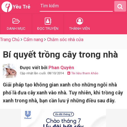
Yêu Trẻ
DANH MỤC
ĐỌC TRUYỆN
THÀNH VIÊN
Trang Chủ
Cẩm nang
Chăm sóc nhà cửa
Bí quyết trồng cây trong nhà
Được viết bởi
Phan Quyên
Cập nhật lần cuối: 08/10/2014
Tài liệu tham khảo
Giải pháp tạo không gian xanh cho những ngôi nhà
phố là đưa cây xanh vào nhà. Tuy nhiên, khi trồng cây
xanh trong nhà, bạn cần lưu ý những điều sau đây.