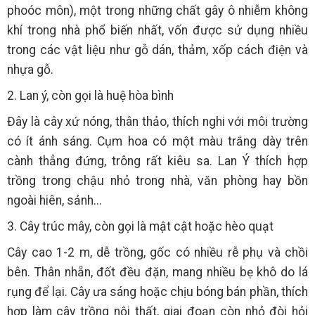
phoóc môn), một trong những chất gây ô nhiễm không
khí trong nhà phổ biến nhất, vốn được sử dụng nhiều
trong các vật liệu như gỗ dán, thảm, xốp cách điện và
nhựa gỗ.
2. Lan ý, còn gọi là huệ hòa bình
Đây là cây xứ nóng, thân thảo, thích nghi với môi trường
có ít ánh sáng. Cụm hoa có một màu trắng dày trên
cành thẳng đứng, trông rất kiêu sa. Lan Ý thích hợp
trồng trong chậu nhỏ trong nhà, văn phòng hay bồn
ngoài hiên, sảnh...
3. Cây trúc mây, còn gọi là mật cật hoặc hèo quạt
Cây cao 1-2 m, dễ trồng, gốc có nhiều rễ phụ và chồi
bên. Thân nhẵn, đốt đều đặn, mang nhiều bẹ khô do lá
rụng để lại. Cây ưa sáng hoặc chịu bóng bán phần, thích
hợp làm cây trồng nội thất, giai đoạn còn nhỏ đòi hỏi