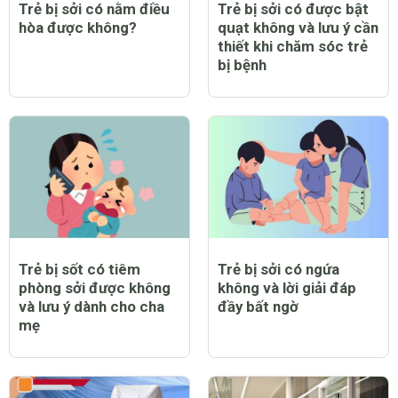
Trẻ bị sởi có nằm điều
Trẻ bị sởi có được bật
hòa được không?
quạt không và lưu ý cần
thiết khi chăm sóc trẻ
bị bệnh
Trẻ bị sốt có tiêm
Trẻ bị sởi có ngứa
phòng sởi được không
không và lời giải đáp
và lưu ý dành cho cha
đầy bất ngờ
mẹ