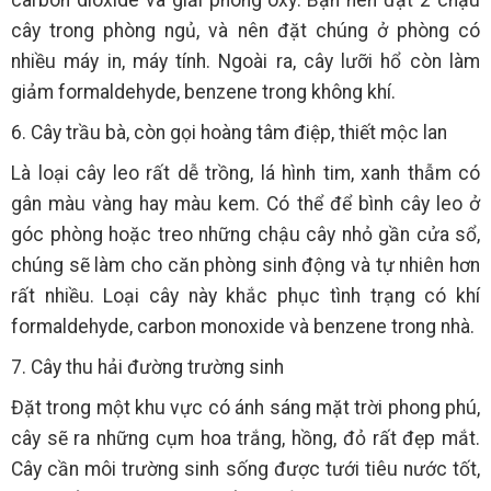
carbon dioxide và giải phóng oxy. Bạn nên đặt 2 chậu
cây trong phòng ngủ, và nên đặt chúng ở phòng có
nhiều máy in, máy tính. Ngoài ra, cây lưỡi hổ còn làm
giảm formaldehyde, benzene trong không khí.
6. Cây trầu bà, còn gọi hoàng tâm điệp, thiết mộc lan
Là loại cây leo rất dễ trồng, lá hình tim, xanh thẫm có
gân màu vàng hay màu kem. Có thể để bình cây leo ở
góc phòng hoặc treo những chậu cây nhỏ gần cửa sổ,
chúng sẽ làm cho căn phòng sinh động và tự nhiên hơn
rất nhiều. Loại cây này khắc phục tình trạng có khí
formaldehyde, carbon monoxide và benzene trong nhà.
7. Cây thu hải đường trường sinh
Đặt trong một khu vực có ánh sáng mặt trời phong phú,
cây sẽ ra những cụm hoa trắng, hồng, đỏ rất đẹp mắt.
Cây cần môi trường sinh sống được tưới tiêu nước tốt,