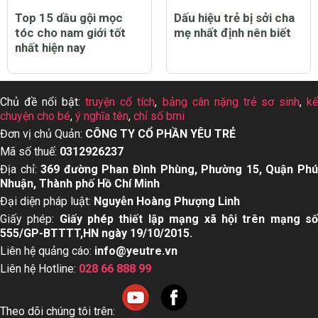
Top 15 dầu gội mọc
Dấu hiệu trẻ bị sởi cha
tóc cho nam giới tốt
mẹ nhất định nên biết
nhất hiện nay
Chủ đề nổi bật:
truyện cổ tích
,
bảng cân nặng trẻ sơ sinh
,
k
chuyện cho bé
,
ý nghĩa tên
,
chỉ số bmi
Đơn vị chủ Quản:
CÔNG TY CỔ PHẦN YÊU TRẺ
Mã số thuế:
0312926237
Địa chỉ:
369 đường Phan Đình Phùng, Phường 15, Quận Ph
Nhuận, Thành phố Hồ Chí Minh
Đại diện pháp luật:
Nguyễn Hoàng Phượng Linh
Giấy phép:
Giấy phép thiết lập mạng xã hội trên mạng s
555/GP-BTTTT,HN ngày 19/10/2015.
Liên hệ quảng cáo:
info@yeutre.vn
Liên hệ Hotline:
028 66 888 99
Theo dõi chúng tôi trên: