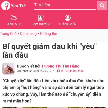
Yêu Trẻ
DANH MỤC
ĐỌC TRUYỆN
THÀNH VIÊN
Trang Chủ
Cẩm nang
Phòng the
Bí quyết giảm đau khi "yêu"
lần đầu
Được viết bởi
Trương Thị Thu Hằng
Cập nhật lần cuối: 22/09/2014
Tài liệu tham khảo
“Chuyện ấy” lần đầu tiên với nhiều đau đớn khiến cho
chị em bị “hụt hẫng” và lo sợ dẫn đến tâm lý ngại tiếp
xúc vợ chồng. Vậy, làm thế nào để “chuyện ấy” diễn
ra mĩ mãn hơn?