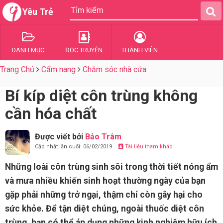
Yêu Trẻ
DANH MỤC
ĐỌC TRUYỆN
THÀNH VIÊN
Trang Chủ
Cẩm nang
Chăm sóc nhà cửa
Bí kíp diệt côn trùng không
cần hóa chất
Được viết bởi
Bảo Trâm
Cập nhật lần cuối: 06/02/2019
Tài liệu tham khảo
Những loài côn trùng sinh sôi trong thời tiết nóng ẩm
và mưa nhiều khiến sinh hoạt thường ngày của bạn
gặp phải những trở ngại, thậm chí còn gây hại cho
sức khỏe. Để tận diệt chúng, ngoài thuốc diệt côn
trùng, bạn có thể áp dụng những kinh nghiệm hữu ích