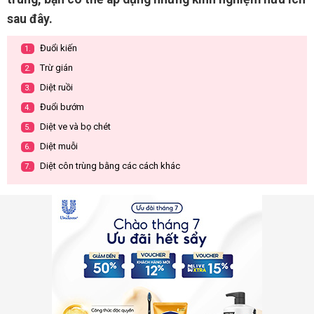
sau đây.
Đuổi kiến
1.
Trừ gián
2.
Diệt ruồi
3.
Đuổi bướm
4.
Diệt ve và bọ chét
5.
Diệt muỗi
6.
Diệt côn trùng bằng các cách khác
7.