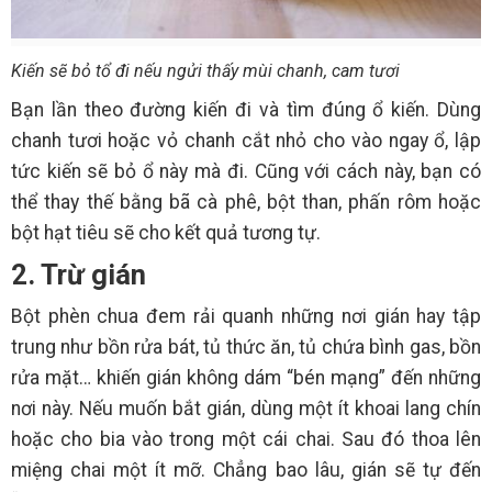
Kiến sẽ bỏ tổ đi nếu ngửi thấy mùi chanh, cam tươi
Bạn lần theo đường kiến đi và tìm đúng ổ kiến. Dùng
chanh tươi hoặc vỏ chanh cắt nhỏ cho vào ngay ổ, lập
tức kiến sẽ bỏ ổ này mà đi. Cũng với cách này, bạn có
thể thay thế bằng bã cà phê, bột than, phấn rôm hoặc
bột hạt tiêu sẽ cho kết quả tương tự.
2. Trừ gián
Bột phèn chua đem rải quanh những nơi gián hay tập
trung như bồn rửa bát, tủ thức ăn, tủ chứa bình gas, bồn
rửa mặt… khiến gián không dám “bén mạng” đến những
nơi này. Nếu muốn bắt gián, dùng một ít khoai lang chín
hoặc cho bia vào trong một cái chai. Sau đó thoa lên
miệng chai một ít mỡ. Chẳng bao lâu, gián sẽ tự đến