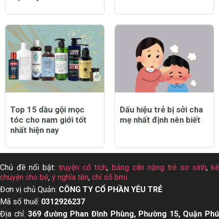
Top 15 dầu gội mọc
Dấu hiệu trẻ bị sởi cha
tóc cho nam giới tốt
mẹ nhất định nên biết
nhất hiện nay
Chủ đề nổi bật:
truyện cổ tích
,
bảng cân nặng trẻ sơ sinh
,
k
chuyện cho bé
,
ý nghĩa tên
,
chỉ số bmi
Đơn vị chủ Quản:
CÔNG TY CỔ PHẦN YÊU TRẺ
Mã số thuế:
0312926237
Địa chỉ:
369 đường Phan Đình Phùng, Phường 15, Quận Ph