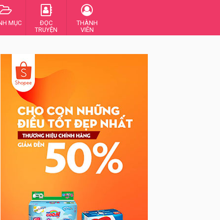
NH MỤC
ĐỌC
THÀNH
TRUYỆN
VIÊN