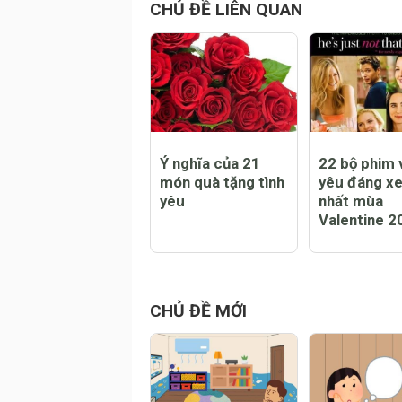
CHỦ ĐỀ LIÊN QUAN
Ý nghĩa của 21
22 bộ phim v
món quà tặng tình
yêu đáng x
yêu
nhất mùa
Valentine 2
CHỦ ĐỀ MỚI