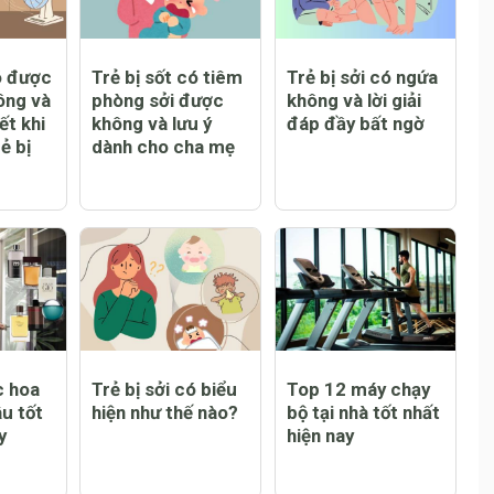
ó được
Trẻ bị sốt có tiêm
Trẻ bị sởi có ngứa
ông và
phòng sởi được
không và lời giải
ết khi
không và lưu ý
đáp đầy bất ngờ
ẻ bị
dành cho cha mẹ
c hoa
Trẻ bị sởi có biểu
Top 12 máy chạy