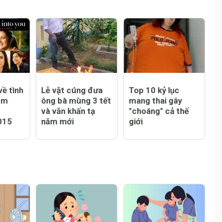
ề tình
Lễ vật cúng đưa
Top 10 kỷ lục
em
ông bà mùng 3 tết
mang thai gây
và văn khấn tạ
"choáng" cả thế
015
năm mới
giới