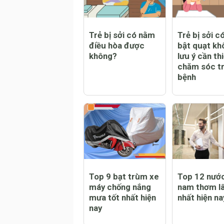
Trẻ bị sởi có nằm
Trẻ bị sởi c
điều hòa được
bật quạt kh
không?
lưu ý cần thi
chăm sóc tr
bệnh
Top 9 bạt trùm xe
Top 12 nướ