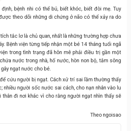
ịnh, bệnh nhi có thể bú, biết khóc, biết đòi mẹ. Tuy
 được theo dõi những di chứng ở não có thể xảy ra do
 tích tắc lơ là chủ quan, nhất là những trường hợp chưa
máy. Bệnh viện từng tiếp nhận một bé 14 tháng tuổi ngã
ện trong tình trạng đã hôn mê phải điều trị gần một
 chứa nước trong nhà, hố nước, hòn non bộ, tắm sông
 gây ngạt nước cho bé.
 để cứu người bị ngạt. Cách xử trí sai lầm thường thấy
ực; nhiều người sốc nước sai cách, cho nạn nhân vào lu
i thân đi nơi khác vì cho rằng người ngạt nhìn thấy sẽ
Theo ngoisao