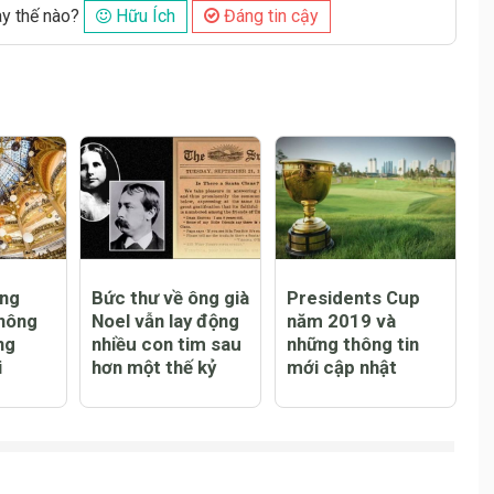
ày thế nào?
Hữu Ích
Đáng tin cậy
ng
Bức thư về ông già
Presidents Cup
hông
Noel vẫn lay động
năm 2019 và
ng
nhiều con tim sau
những thông tin
i
hơn một thế kỷ
mới cập nhật