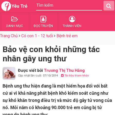
Yêu Trẻ
DANH MỤC
ĐỌC TRUYỆN
THÀNH VIÊN
Trang Chủ
Có con 1 - 12 tuổi
Bệnh trẻ em
Bảo vệ con khỏi những tác
nhân gây ung thư
Được viết bởi
Trương Thị Thu Hằng
Cập nhật lần cuối: 07/10/2014
Tài liệu tham khảo
Bệnh ung thư hiện đang là một hiểm họa đối với bất
cứ ai vì khả năng phát bệnh khó kiểm soát cũng như
sự khó khăn trong điều trị và mức độ gây tử vong của
nó. Mỗi năm có khoảng 90.000 trẻ em cũng bị tử
vong do bệnh ung thư.