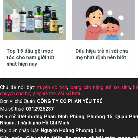
Top 15 dầu gội mọc
Dấu hiệu trẻ bị sởi cha
tóc cho nam giới tốt
mẹ nhất định nên biết
nhất hiện nay
Chủ đề nổi bật:
truyện cổ tích
,
bảng cân nặng trẻ sơ sinh
,
k
chuyện cho bé
,
ý nghĩa tên
,
chỉ số bmi
Đơn vị chủ Quản:
CÔNG TY CỔ PHẦN YÊU TRẺ
Mã số thuế:
0312926237
Địa chỉ:
369 đường Phan Đình Phùng, Phường 15, Quận Ph
Nhuận, Thành phố Hồ Chí Minh
Đại diện pháp luật:
Nguyễn Hoàng Phượng Linh