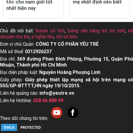
tóc cho nam giới tốt
mẹ nhất định nên biết
nhất hiện nay
Chủ đề nổi bật:
truyện cổ tích
,
bảng cân nặng trẻ sơ sinh
,
k
chuyện cho bé
,
ý nghĩa tên
,
chỉ số bmi
Đơn vị chủ Quản:
CÔNG TY CỔ PHẦN YÊU TRẺ
Mã số thuế:
0312926237
Địa chỉ:
369 đường Phan Đình Phùng, Phường 15, Quận Ph
Nhuận, Thành phố Hồ Chí Minh
Đại diện pháp luật:
Nguyễn Hoàng Phượng Linh
Giấy phép:
Giấy phép thiết lập mạng xã hội trên mạng s
555/GP-BTTTT,HN ngày 19/10/2015.
Liên hệ quảng cáo:
info@yeutre.vn
Liên hệ Hotline:
028 66 888 99
Theo dõi chúng tôi trên: