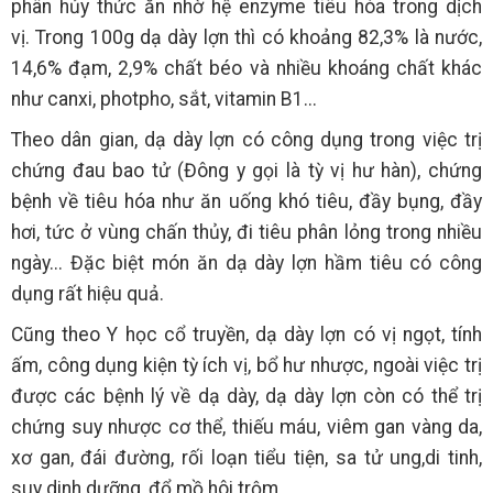
phân hủy thức ăn nhờ hệ enzyme tiêu hóa trong dịch
vị. Trong 100g dạ dày lợn thì có khoảng 82,3% là nước,
14,6% đạm, 2,9% chất béo và nhiều khoáng chất khác
như canxi, photpho, sắt, vitamin B1...
Theo dân gian, dạ dày lợn có công dụng trong việc trị
chứng đau bao tử (Đông y gọi là tỳ vị hư hàn), chứng
bệnh về tiêu hóa như ăn uống khó tiêu, đầy bụng, đầy
hơi, tức ở vùng chấn thủy, đi tiêu phân lỏng trong nhiều
ngày... Đặc biệt món ăn dạ dày lợn hầm tiêu có công
dụng rất hiệu quả.
Cũng theo Y học cổ truyền, dạ dày lợn có vị ngọt, tính
ấm, công dụng kiện tỳ ích vị, bổ hư nhược, ngoài việc trị
được các bệnh lý về dạ dày, dạ dày lợn còn có thể trị
chứng suy nhược cơ thể, thiếu máu, viêm gan vàng da,
xơ gan, đái đường, rối loạn tiểu tiện, sa tử ung,di tinh,
suy dinh dưỡng, đổ mồ hôi trộm...