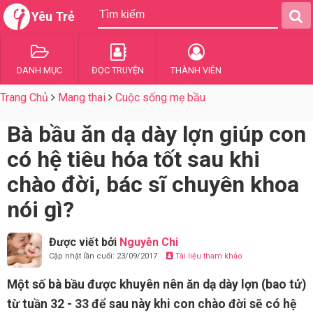
Yêu Trẻ
DANH MỤC
ĐỌC TRUYỆN
THÀNH VIÊN
Trang Chủ
Mang thai
Cuộc sống mẹ bầu
Bà bầu ăn dạ dày lợn giúp con
có hệ tiêu hóa tốt sau khi
chào đời, bác sĩ chuyên khoa
nói gì?
Được viết bởi
Nguyễn Chi
Cập nhật lần cuối: 23/09/2017
Tài liệu tham khảo
Một số bà bầu được khuyên nên ăn dạ dày lợn (bao tử)
từ tuần 32 - 33 để sau này khi con chào đời sẽ có hệ