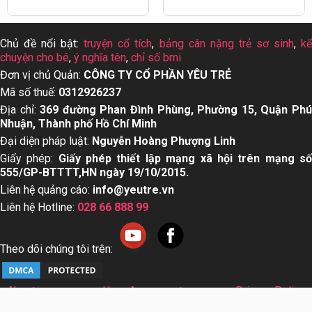
Chủ đề nổi bật:
truyện cổ tích
,
bảng cân nặng trẻ sơ sinh
,
k
chuyện cho bé
,
ý nghĩa tên
,
chỉ số bmi
Đơn vị chủ Quản:
CÔNG TY CỔ PHẦN YÊU TRẺ
Mã số thuế:
0312926237
Địa chỉ:
369 đường Phan Đình Phùng, Phường 15, Quận Ph
Nhuận, Thành phố Hồ Chí Minh
Đại diện pháp luật:
Nguyễn Hoàng Phượng Linh
Giấy phép:
Giấy phép thiết lập mạng xã hội trên mạng s
555/GP-BTTTT,HN ngày 19/10/2015.
Liên hệ quảng cáo:
info@yeutre.vn
Liên hệ Hotline:
028 66 888 99
Theo dõi chúng tôi trên:
About us
User Agreement
Privacy Policy
Sơ đồ trang web