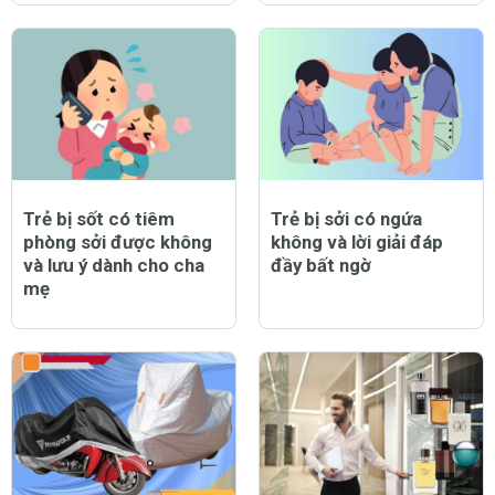
Trẻ bị sốt có tiêm
Trẻ bị sởi có ngứa
phòng sởi được không
không và lời giải đáp
và lưu ý dành cho cha
đầy bất ngờ
mẹ