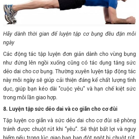
Hãy dành thời gian để luyện tập cơ bụng đều đặn mỗi
ngày
Các động tác tập luyện đơn giản dành cho vùng bụng
như đứng lên ngồi xuống cũng có tác dụng tăng sức
dẻo dai cho cơ bụng. Thường xuyên luyện tập động tác
này mỗi ngày sẽ giúp cải thiện đáng kể chất lượng tình
dục, giúp bạn kéo dài "cuộc yêu" và hạn chế kiệt sức
trong mỗi lần giao hợp.
8. Luyện tập sức dẻo dai và co giãn cho cơ đùi
Tập luyện co giãn và sức dẻo dai cho cơ đùi sẽ phòng
tránh được chuột rút khi “yêu”. Sẽ thật bất lợi và nguy
hiểm nếu trong lúc giao bạn bạn đột ngột bị chuột rút.