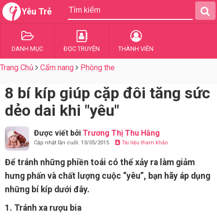
Yêu Trẻ
DANH MỤC
ĐỌC TRUYỆN
THÀNH VIÊN
Trang Chủ
Cẩm nang
Phòng the
8 bí kíp giúp cặp đôi tăng sức
dẻo dai khi "yêu"
Được viết bởi
Trương Thị Thu Hằng
Cập nhật lần cuối: 13/05/2015
Tài liệu tham khảo
Để tránh những phiền toái có thể xảy ra làm giảm
hưng phấn và chất lượng cuộc “yêu”, bạn hãy áp dụng
những bí kíp dưới đây.
1. Tránh xa rượu bia