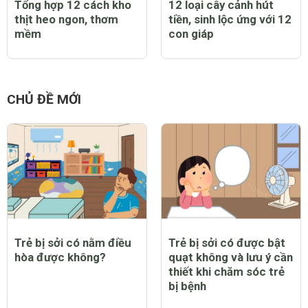
Tổng hợp 12 cách kho
12 loại cây cảnh hút
thịt heo ngon, thơm
tiền, sinh lộc ứng với 12
mềm
con giáp
CHỦ ĐỀ MỚI
Trẻ bị sởi có nằm điều
Trẻ bị sởi có được bật
hòa được không?
quạt không và lưu ý cần
thiết khi chăm sóc trẻ
bị bệnh