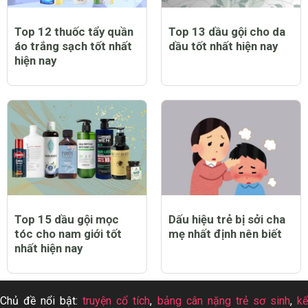
Top 12 thuốc tẩy quần
Top 13 dầu gội cho da
áo trắng sạch tốt nhất
dầu tốt nhất hiện nay
hiện nay
Top 15 dầu gội mọc
Dấu hiệu trẻ bị sởi cha
tóc cho nam giới tốt
mẹ nhất định nên biết
nhất hiện nay
Chủ đề nổi bật:
truyện cổ tích
,
bảng cân nặng trẻ sơ sinh
,
k