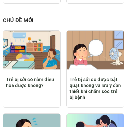
CHỦ ĐỀ MỚI
Trẻ bị sởi có nằm điều
Trẻ bị sởi có được bật
hòa được không?
quạt không và lưu ý cần
thiết khi chăm sóc trẻ
bị bệnh