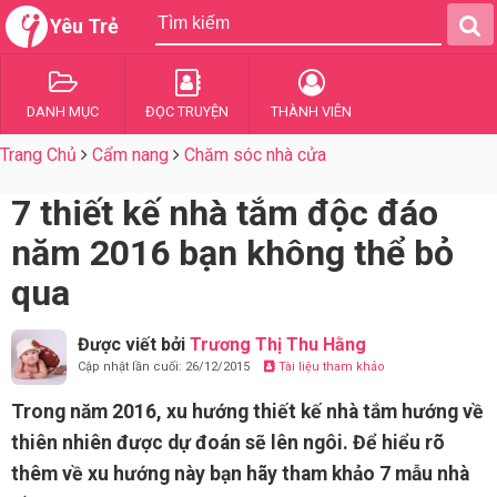
Yêu Trẻ
DANH MỤC
ĐỌC TRUYỆN
THÀNH VIÊN
Trang Chủ
Cẩm nang
Chăm sóc nhà cửa
7 thiết kế nhà tắm độc đáo
năm 2016 bạn không thể bỏ
qua
Được viết bởi
Trương Thị Thu Hằng
Cập nhật lần cuối: 26/12/2015
Tài liệu tham khảo
Trong năm 2016, xu hướng thiết kế nhà tắm hướng về
thiên nhiên được dự đoán sẽ lên ngôi. Để hiểu rõ
thêm về xu hướng này bạn hãy tham khảo 7 mẫu nhà