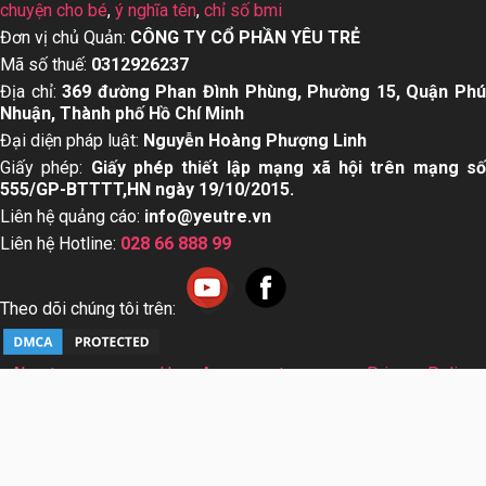
chuyện cho bé
,
ý nghĩa tên
,
chỉ số bmi
Đơn vị chủ Quản:
CÔNG TY CỔ PHẦN YÊU TRẺ
Mã số thuế:
0312926237
Địa chỉ:
369 đường Phan Đình Phùng, Phường 15, Quận Ph
Nhuận, Thành phố Hồ Chí Minh
Đại diện pháp luật:
Nguyễn Hoàng Phượng Linh
Giấy phép:
Giấy phép thiết lập mạng xã hội trên mạng s
555/GP-BTTTT,HN ngày 19/10/2015.
Liên hệ quảng cáo:
info@yeutre.vn
Liên hệ Hotline:
028 66 888 99
Theo dõi chúng tôi trên:
About us
User Agreement
Privacy Policy
Sơ đồ trang web
© Copyright 2014 Yeutre.vn, all rights reserved. Chuyên
trang mạng xã hội Mẹ & Bé uy tín hàng đầu Việt Nam. Với nội
dung được viết và tham vấn bởi các chuyên gia & Bác sĩ