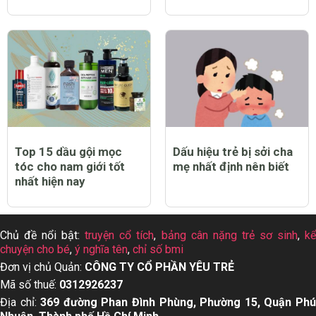
Top 15 dầu gội mọc
Dấu hiệu trẻ bị sởi cha
tóc cho nam giới tốt
mẹ nhất định nên biết
nhất hiện nay
Chủ đề nổi bật:
truyện cổ tích
,
bảng cân nặng trẻ sơ sinh
,
k
chuyện cho bé
,
ý nghĩa tên
,
chỉ số bmi
Đơn vị chủ Quản:
CÔNG TY CỔ PHẦN YÊU TRẺ
Mã số thuế:
0312926237
Địa chỉ:
369 đường Phan Đình Phùng, Phường 15, Quận Ph