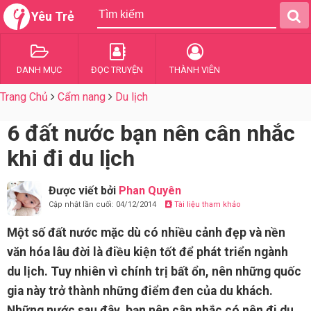
Yêu Trẻ
DANH MỤC
ĐỌC TRUYỆN
THÀNH VIÊN
Trang Chủ
Cẩm nang
Du lịch
6 đất nước bạn nên cân nhắc
khi đi du lịch
Được viết bởi
Phan Quyên
Cập nhật lần cuối: 04/12/2014
Tài liệu tham khảo
Một số đất nước mặc dù có nhiều cảnh đẹp và nền
văn hóa lâu đời là điều kiện tốt để phát triển ngành
du lịch. Tuy nhiên vì chính trị bất ổn, nên những quốc
gia này trở thành những điểm đen của du khách.
Những nước sau đây, bạn nên cân nhắc có nên đi du