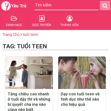
Yêu Trẻ
DANH MỤC
ĐỌC TRUYỆN
THÀNH VIÊN
Trang Chủ
tuổi teen
TAG: TUỔI TEEN
Tăng chiều cao nhanh
Dạy con tuổi teen về
ở tuổi dậy thì và những
tình dục như thế nào
bí quyết cha mẹ nào
cho hiệu quả
cũng nên biết