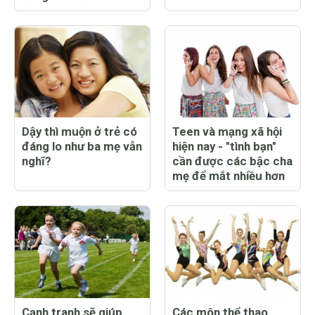
Dậy thì muộn ở trẻ có
Teen và mạng xã hội
đáng lo như ba mẹ vẫn
hiện nay - "tình bạn"
nghĩ?
cần được các bậc cha
mẹ để mắt nhiều hơn
Cạnh tranh sẽ giúp
Các môn thể thao