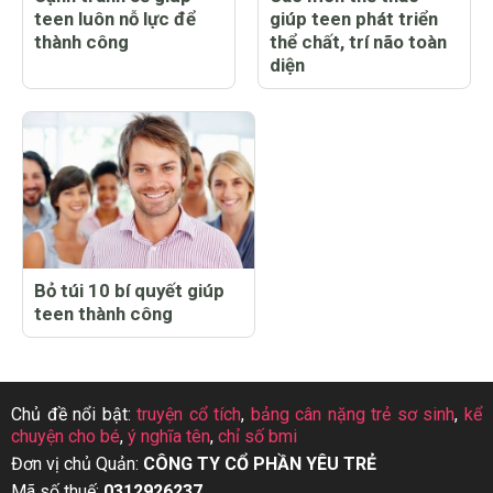
teen luôn nỗ lực để
giúp teen phát triển
thành công
thể chất, trí não toàn
diện
Bỏ túi 10 bí quyết giúp
teen thành công
Chủ đề nổi bật:
truyện cổ tích
,
bảng cân nặng trẻ sơ sinh
,
kể
chuyện cho bé
,
ý nghĩa tên
,
chỉ số bmi
Đơn vị chủ Quản:
CÔNG TY CỔ PHẦN YÊU TRẺ
Mã số thuế:
0312926237