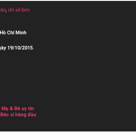
tên
,
chỉ số bmi
Hồ Chí Minh
gày 19/10/2015.
 Mẹ & Bé uy tín
 Bác sĩ hàng đầu