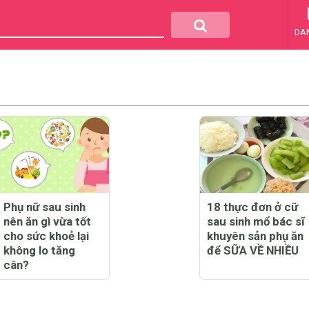
DA
Phụ nữ sau sinh
18 thực đơn ở cữ
nên ăn gì vừa tốt
sau sinh mổ bác sĩ
cho sức khoẻ lại
khuyên sản phụ ăn
không lo tăng
để SỮA VỀ NHIỀU
cân?