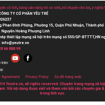
uyện cổ tích
,
bảng cân nặng trẻ sơ sinh
,
kể chuyện cho bé
,
ý nghĩa 
CÔNG TY CỔ PHẦN YÊU TRẺ
926237
g Phan Đình Phùng, Phường 15, Quận Phú Nhuận, Thành phố 
:
Nguyễn Hoàng Phượng Linh
hép thiết lập mạng xã hội trên mạng số 555/GP-BTTTT,HN n
:
info@yeutre.vn
28 66 888 99
 trên:
r Agreement
Privacy Policy
Sơ đồ trang web
14 Yeutre.vn, all rights reserved. Chuyên trang mạng xã hội
am. Với nội dung được viết và tham vấn bởi các chuyên gia &
trong lĩnh vực.