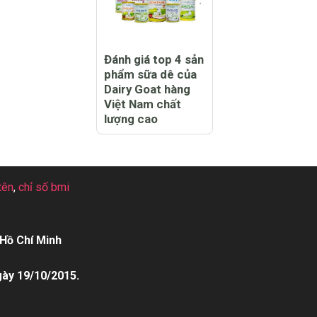
Đánh giá top 4 sản
phẩm sữa dê của
Dairy Goat hàng
Việt Nam chất
lượng cao
tên
,
chỉ số bmi
Hồ Chí Minh
gày 19/10/2015.