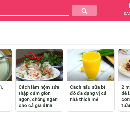
DA
ì,
Cách làm nộm sứa
Cách nấu sữa bí
2 m
thập cẩm giòn
đỏ đa dạng vị cả
dễ 
ngon, chống ngán
nhà thích mê
cơm
cho cả gia đình
tuầ