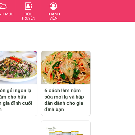
NH MỤC
ĐỌC
THÀNH
TRUYỆN
VIÊN
ón gỏi ngon lạ
6 cách làm nộm
làm cho bữa
sứa mới lạ và hấp
 gia đình cuối
dẫn dành cho gia
n
đình bạn