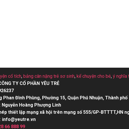
uyện cổ tích
,
bảng cân nặng trẻ sơ sinh
,
kể chuyện cho bé
,
ý nghĩa 
CÔNG TY CỔ PHẦN YÊU TRẺ
926237
g Phan Đình Phùng, Phường 15, Quận Phú Nhuận, Thành phố 
:
Nguyễn Hoàng Phượng Linh
hép thiết lập mạng xã hội trên mạng số 555/GP-BTTTT,HN n
:
info@yeutre.vn
28 66 888 99