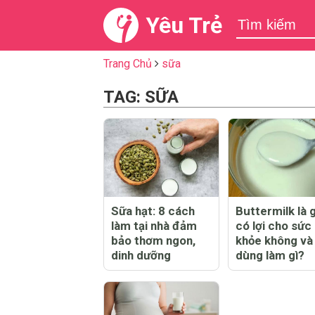
Yêu Trẻ
Trang Chủ
sữa
TAG: SỮA
Sữa hạt: 8 cách
Buttermilk là g
làm tại nhà đảm
có lợi cho sức
bảo thơm ngon,
khỏe không và
dinh dưỡng
dùng làm gì?