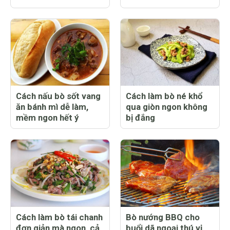
Cách nấu bò sốt vang
Cách làm bò né khổ
ăn bánh mì dễ làm,
qua giòn ngon không
mềm ngon hết ý
bị đắng
Cách làm bò tái chanh
Bò nướng BBQ cho
đơn giản mà ngon, cả
buổi dã ngoại thú vị