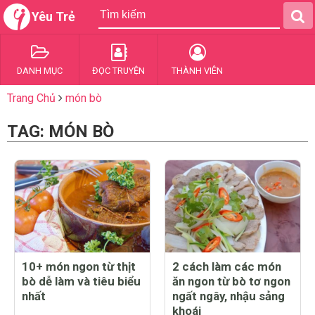
Yêu Trẻ
DANH MỤC
ĐỌC TRUYỆN
THÀNH VIÊN
Trang Chủ
món bò
TAG: MÓN BÒ
10+ món ngon từ thịt
2 cách làm các món
bò dễ làm và tiêu biểu
ăn ngon từ bò tơ ngon
nhất
ngất ngây, nhậu sảng
khoái