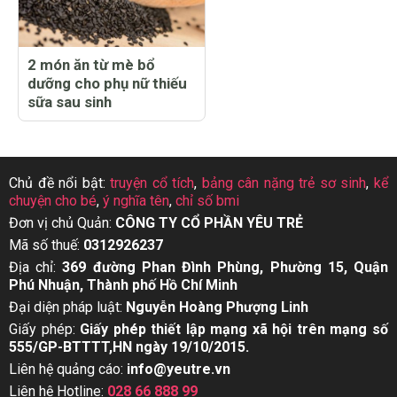
2 món ăn từ mè bổ
dưỡng cho phụ nữ thiếu
sữa sau sinh
Chủ đề nổi bật:
truyện cổ tích
,
bảng cân nặng trẻ sơ sinh
,
kể
chuyện cho bé
,
ý nghĩa tên
,
chỉ số bmi
Đơn vị chủ Quản:
CÔNG TY CỔ PHẦN YÊU TRẺ
Mã số thuế:
0312926237
Địa chỉ:
369 đường Phan Đình Phùng, Phường 15, Quận
Phú Nhuận, Thành phố Hồ Chí Minh
Đại diện pháp luật:
Nguyễn Hoàng Phượng Linh
Giấy phép:
Giấy phép thiết lập mạng xã hội trên mạng số
555/GP-BTTTT,HN ngày 19/10/2015.
Liên hệ quảng cáo:
info@yeutre.vn
Liên hệ Hotline:
028 66 888 99