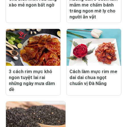
xào mẻ ngon bất ngờ
mắm me chấm bánh
tráng ngon mê ly cho
người ăn vặt
3 cách rim mực khô
Cách làm mực rim me
ngon tuyệt lai rai
dai dai chua ngọt
những ngày mưa dầm
chuẩn vị Đà Nẵng
dề