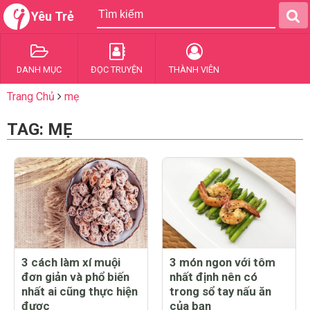
Yêu Trẻ
DANH MỤC
ĐỌC TRUYỆN
THÀNH VIÊN
Trang Chủ
mẹ
TAG: MẸ
3 cách làm xí muội
3 món ngon với tôm
đơn giản và phổ biến
nhất định nên có
nhất ai cũng thực hiện
trong sổ tay nấu ăn
được
của bạn