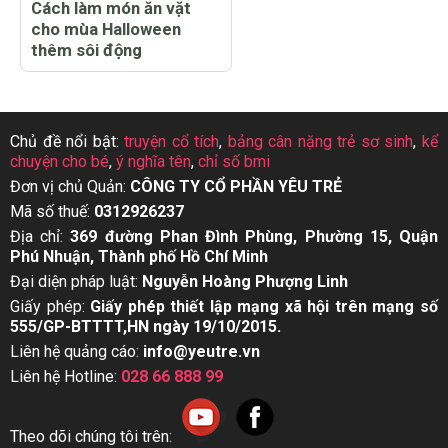
Cách làm món ăn vặt
cho mùa Halloween
thêm sôi động
Chủ đề nổi bật:
truyện cổ tích
,
bảng cân nặng trẻ sơ sinh
,
kể
chuyện cho bé
,
ý nghĩa tên
,
chỉ số bmi
Đơn vị chủ Quản:
CÔNG TY CỔ PHẦN YÊU TRẺ
Mã số thuế:
0312926237
Địa chỉ:
369 đường Phan Đình Phùng, Phường 15, Quận
Phú Nhuận, Thành phố Hồ Chí Minh
Đại diện pháp luật:
Nguyễn Hoàng Phượng Linh
Giấy phép:
Giấy phép thiết lập mạng xã hội trên mạng số
555/GP-BTTTT,HN ngày 19/10/2015.
Liên hệ quảng cáo:
info@yeutre.vn
Liên hệ Hotline:
028 66 888 99
Theo dõi chúng tôi trên: