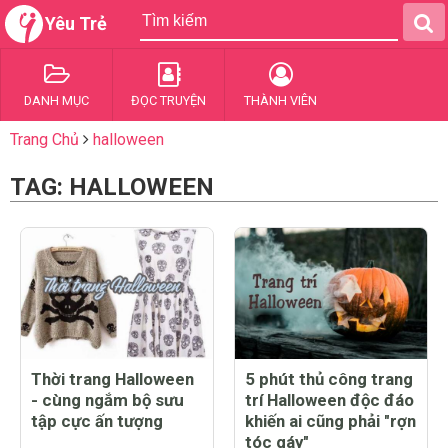
Yêu Trẻ
DANH MỤC
ĐỌC TRUYỆN
THÀNH VIÊN
Trang Chủ
halloween
TAG: HALLOWEEN
Thời trang Halloween
5 phút thủ công trang
- cùng ngắm bộ sưu
trí Halloween độc đáo
tập cực ấn tượng
khiến ai cũng phải "rợn
tóc gáy"