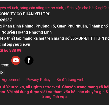
uyện cổ tích
,
bảng cân nặng trẻ sơ sinh
,
kể chuyện cho bé
,
ý nghĩa 
CÔNG TY CỔ PHẦN YÊU TRẺ
926237
g Phan Đình Phùng, Phường 15, Quận Phú Nhuận, Thành phố 
:
Nguyễn Hoàng Phượng Linh
hép thiết lập mạng xã hội trên mạng số 555/GP-BTTTT,HN n
:
info@yeutre.vn
28 66 888 99
 trên:
r Agreement
Privacy Policy
Sơ đồ trang web
14 Yeutre.vn, all rights reserved. Chuyên trang mạng xã hội
am. Với nội dung được viết và tham vấn bởi các chuyên gia &
trong lĩnh vực.