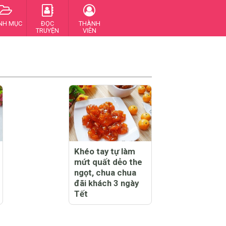
NH MỤC
ĐỌC
THÀNH
TRUYỆN
VIÊN
Khéo tay tự làm
mứt quất dẻo the
ngọt, chua chua
đãi khách 3 ngày
Tết