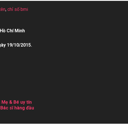
tên
,
chỉ số bmi
Hồ Chí Minh
gày 19/10/2015.
 Mẹ & Bé uy tín
 Bác sĩ hàng đầu