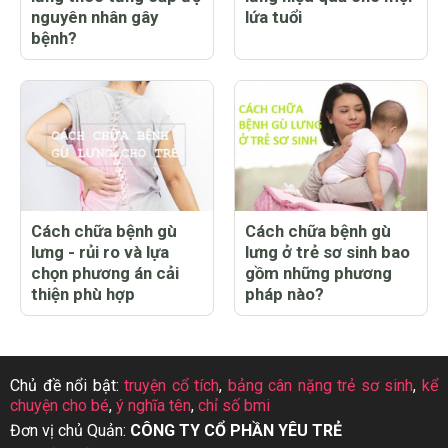
nguyên nhân gây
lứa tuổi
bệnh?
Cách chữa bệnh gù
Cách chữa bệnh gù
lưng - rủi ro và lựa
lưng ở trẻ sơ sinh bao
chọn phương án cải
gồm những phương
thiện phù hợp
pháp nào?
Chủ đề nổi bật:
truyện cổ tích
,
bảng cân nặng trẻ sơ sinh
,
kể
chuyện cho bé
,
ý nghĩa tên
,
chỉ số bmi
Đơn vị chủ Quản:
CÔNG TY CỔ PHẦN YÊU TRẺ