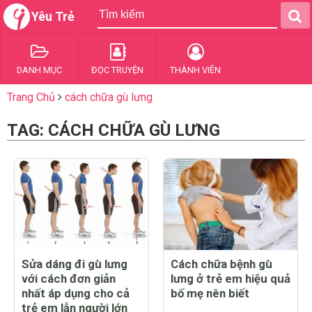
Yêu Trẻ
DANH MỤC
ĐỌC TRUYỆN
THÀNH VIÊN
Trang Chủ
cách chữa gù lưng
TAG: CÁCH CHỮA GÙ LƯNG
Sửa dáng đi gù lưng
Cách chữa bệnh gù
với cách đơn giản
lưng ở trẻ em hiệu quả
nhất áp dụng cho cả
bố mẹ nên biết
trẻ em lẫn người lớn