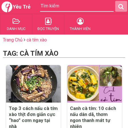
Yêu Trẻ
DANH MỤC
ĐỌC TRUYỆN
THÀNH VIÊN
Trang Chủ
cà tím xào
TAG: CÀ TÍM XÀO
Top 3 cách nấu cà tím
Canh cà tím: 10 cách
xào thịt đơn giản cực
nấu dân dã, thơm
“hao” cơm ngay tại
ngon thanh mát tự
nhà
nhiên