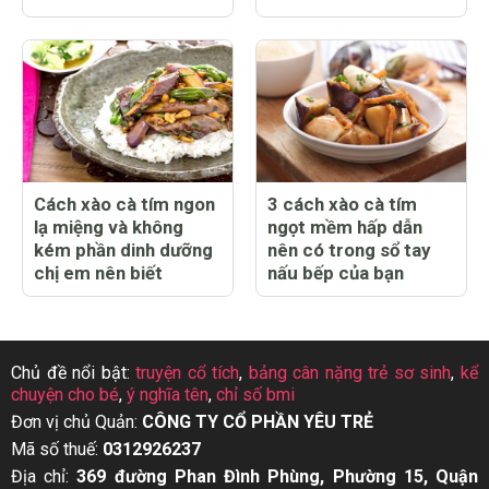
Cách xào cà tím ngon
3 cách xào cà tím
lạ miệng và không
ngọt mềm hấp dẫn
kém phần dinh dưỡng
nên có trong sổ tay
chị em nên biết
nấu bếp của bạn
Chủ đề nổi bật:
truyện cổ tích
,
bảng cân nặng trẻ sơ sinh
,
kể
chuyện cho bé
,
ý nghĩa tên
,
chỉ số bmi
Đơn vị chủ Quản:
CÔNG TY CỔ PHẦN YÊU TRẺ
Mã số thuế:
0312926237
Địa chỉ:
369 đường Phan Đình Phùng, Phường 15, Quận