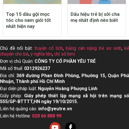
Top 15 dầu gội mọc
Dấu hiệu trẻ bị sởi cha
tóc cho nam giới tốt
mẹ nhất định nên biết
nhất hiện nay
Chủ đề nổi bật:
truyện cổ tích
,
bảng cân nặng trẻ sơ sinh
,
k
chuyện cho bé
,
ý nghĩa tên
,
chỉ số bmi
Đơn vị chủ Quản:
CÔNG TY CỔ PHẦN YÊU TRẺ
Mã số thuế:
0312926237
Địa chỉ:
369 đường Phan Đình Phùng, Phường 15, Quận Ph
Nhuận, Thành phố Hồ Chí Minh
Đại diện pháp luật:
Nguyễn Hoàng Phượng Linh
Giấy phép:
Giấy phép thiết lập mạng xã hội trên mạng s
555/GP-BTTTT,HN ngày 19/10/2015.
Liên hệ quảng cáo:
info@yeutre.vn
Liên hệ Hotline:
028 66 888 99