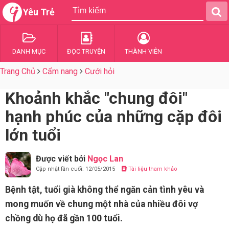
Yêu Trẻ
DANH MỤC
ĐỌC TRUYỆN
THÀNH VIÊN
Trang Chủ
Cẩm nang
Cưới hỏi
Khoảnh khắc "chung đôi"
hạnh phúc của những cặp đôi
lớn tuổi
Được viết bởi
Ngọc Lan
Cập nhật lần cuối: 12/05/2015
Tài liệu tham khảo
Bệnh tật, tuổi già không thể ngăn cản tình yêu và
mong muốn về chung một nhà của nhiều đôi vợ
chồng dù họ đã gần 100 tuổi.