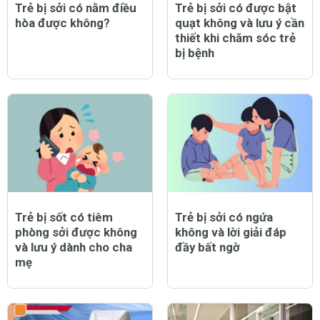
Trẻ bị sởi có nằm điều
Trẻ bị sởi có được bật
hòa được không?
quạt không và lưu ý cần
thiết khi chăm sóc trẻ
bị bệnh
Trẻ bị sốt có tiêm
Trẻ bị sởi có ngứa
phòng sởi được không
không và lời giải đáp
và lưu ý dành cho cha
đầy bất ngờ
mẹ