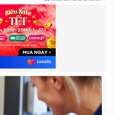
Bạn hãy chú ý chế độ ăn uống của
7.
mình
Bạn hãy “làm bạn” với tình trạng
8.
ốm nghén
Bạn hãy chú ý đến những biểu hiện
9.
bất thường của cơ thể dù là nhỏ nhất
Bạn hãy tranh thủ nghỉ ngơi bất cứ
10.
khi nào có thể
Bạn hãy chuẩn bị tinh thần để nhìn
11.
thấy bé yêu qua hình ảnh siêu âm
Bạn hãy quyết định thời điểm
12.
thông báo “tin vui” với mọi người
Bạn hãy duy trì việc tập thể dục
13.
Bạn hãy làm những việc nhà nhẹ
14.
nhàng thôi nhé
Bạn hãy bắt đầu các bài tập cơ
15.
sàn chậu
Bạn hãy đăng ký tham gia một lớp
16.
học tiền sản
Bạn hãy chia sẻ quá trình mang
17.