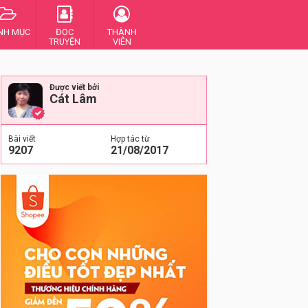
NH MỤC
ĐỌC
THÀNH
TRUYỆN
VIÊN
Được viết bởi
Cát Lâm
Bài viết
Hợp tác từ
9207
21/08/2017