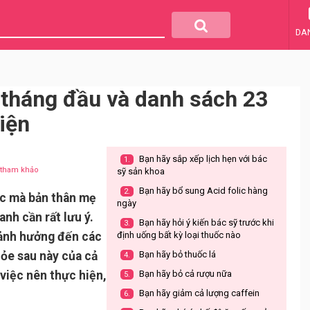
DA
tháng đầu và danh sách 23
iện
Bạn hãy sắp xếp lịch hẹn với bác
1.
u tham khảo
sỹ sản khoa
Bạn hãy bổ sung Acid folic hàng
2.
ệc mà bản thân mẹ
ngày
nh cần rất lưu ý.
Bạn hãy hỏi ý kiến bác sỹ trước khi
3.
ó ảnh hưởng đến các
định uống bất kỳ loại thuốc nào
ỏe sau này của cả
Bạn hãy bỏ thuốc lá
4.
 việc nên thực hiện,
Bạn hãy bỏ cả rượu nữa
5.
Bạn hãy giảm cả lượng caffein
6.