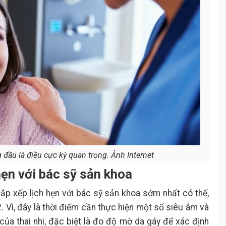
thai với chồng
Bạn hãy thay đổi nội y
18.
Bạn có thể quan hệ tình dục nếu
19.
thấy hứng thú
Bạn hãy đi mát xa
20.
Bạn hãy tính toán chi phí cần thiết
21.
cho thai kỳ và việc sinh em bé
Bạn hãy theo sát sự phát triển của
22.
em bé
Bạn hãy tham gia một hội/ nhóm
23.
về sinh nở và chăm sóc em bé
đầu là điều cực kỳ quan trọng. Ảnh Internet
hẹn với bác sỹ sản khoa
 sắp xếp lịch hẹn với bác sỹ sản khoa sớm nhất có thể,
. Vì, đây là thời điểm cần thực hiện một số siêu âm và
ủa thai nhi, đặc biệt là đo độ mờ da gáy để xác định