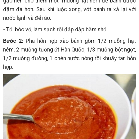
gạo nên cho thêm một muỗng hạt nêm để bánh được
đậm đà hơn. Sau khi luộc xong, vớt bánh ra xả lại với
nước lạnh và để ráo.
- Tỏi bóc vỏ, làm sạch rồi đập dập băm nhỏ.
Bước 2:
Pha hỗn hợp xào bánh gồm 1/2 muỗng hạt
nêm, 2 muỗng tương ớt Hàn Quốc, 1/3 muỗng bột ngọt,
1/2 muỗng đường, 1 chén nước nóng rồi khuấy tan hỗn
hợp.