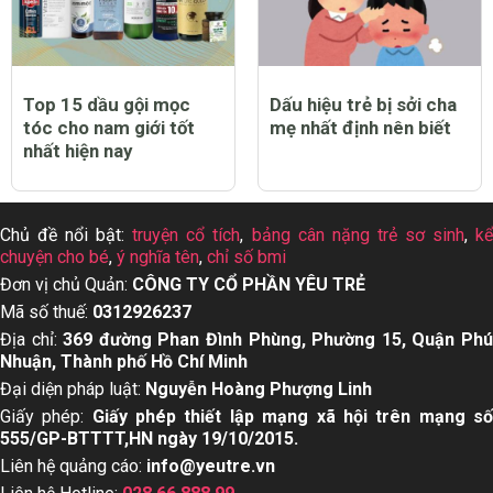
Top 15 dầu gội mọc
Dấu hiệu trẻ bị sởi cha
tóc cho nam giới tốt
mẹ nhất định nên biết
nhất hiện nay
Chủ đề nổi bật:
truyện cổ tích
,
bảng cân nặng trẻ sơ sinh
,
k
chuyện cho bé
,
ý nghĩa tên
,
chỉ số bmi
Đơn vị chủ Quản:
CÔNG TY CỔ PHẦN YÊU TRẺ
Mã số thuế:
0312926237
Địa chỉ:
369 đường Phan Đình Phùng, Phường 15, Quận Ph
Nhuận, Thành phố Hồ Chí Minh
Đại diện pháp luật:
Nguyễn Hoàng Phượng Linh
Giấy phép:
Giấy phép thiết lập mạng xã hội trên mạng s
555/GP-BTTTT,HN ngày 19/10/2015.
Liên hệ quảng cáo:
info@yeutre.vn