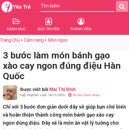
Yêu Trẻ
DANH MỤC
ĐỌC TRUYỆN
THÀNH VIÊN
Trang Chủ
Cẩm nang
Món ngon
3 bước làm món bánh gạo
xào cay ngon đúng điệu Hàn
Quốc
Được viết bởi
Mai Thị Đình
Cập nhật lần cuối: 16/11/2016
Tài liệu tham khảo
Chỉ với 3 bước đơn giản dưới đây sẽ giúp bạn chế biến
và hoàn thiện thành công món bánh gạo xào cay
ngon đúng điệu. Đây sẽ là món ăn vặt lý tưởng cho