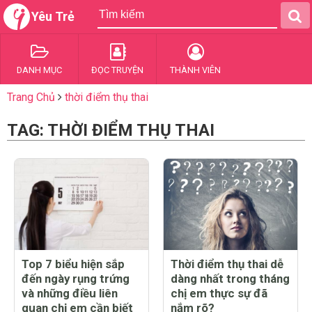
Yêu Trẻ
DANH MỤC
ĐỌC TRUYỆN
THÀNH VIÊN
Trang Chủ
thời điểm thụ thai
TAG: THỜI ĐIỂM THỤ THAI
Top 7 biểu hiện sắp
Thời điểm thụ thai dễ
đến ngày rụng trứng
dàng nhất trong tháng
và những điều liên
chị em thực sự đã
quan chị em cần biết
nắm rõ?