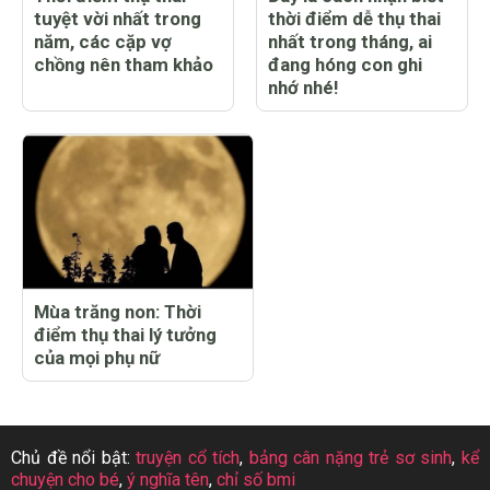
tuyệt vời nhất trong
thời điểm dễ thụ thai
năm, các cặp vợ
nhất trong tháng, ai
chồng nên tham khảo
đang hóng con ghi
nhớ nhé!
Mùa trăng non: Thời
điểm thụ thai lý tưởng
của mọi phụ nữ
Chủ đề nổi bật:
truyện cổ tích
,
bảng cân nặng trẻ sơ sinh
,
kể
chuyện cho bé
,
ý nghĩa tên
,
chỉ số bmi