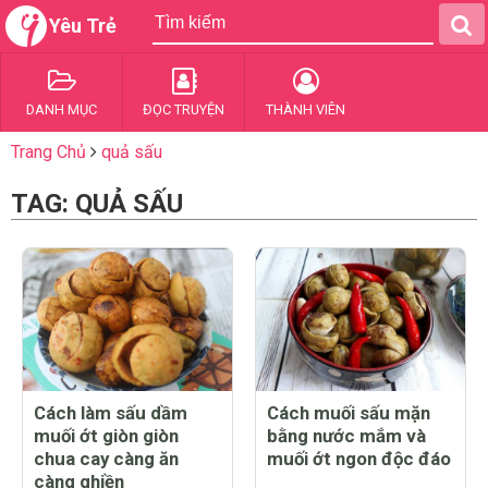
Yêu Trẻ
DANH MỤC
ĐỌC TRUYỆN
THÀNH VIÊN
Trang Chủ
quả sấu
TAG: QUẢ SẤU
Cách làm sấu dầm
Cách muối sấu mặn
muối ớt giòn giòn
bằng nước mắm và
chua cay càng ăn
muối ớt ngon độc đáo
càng ghiền