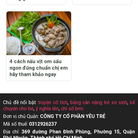
4 cách nấu vịt om sấu
ngon đúng chuẩn chị em
hãy tham khảo ngay
Chủ đề nổi bật:
truyện cổ tích
,
bảng cân nặng trẻ sơ sinh
,
kể
chuyện cho bé
,
ý nghĩa tên
,
chỉ số bmi
Đơn vị chủ Quản:
CÔNG TY CỔ PHẦN YÊU TRẺ
Mã số thuế:
0312926237
Địa chỉ:
369 đường Phan Đình Phùng, Phường 15, Quận
Phú Nhuận, Thành phố Hồ Chí Minh