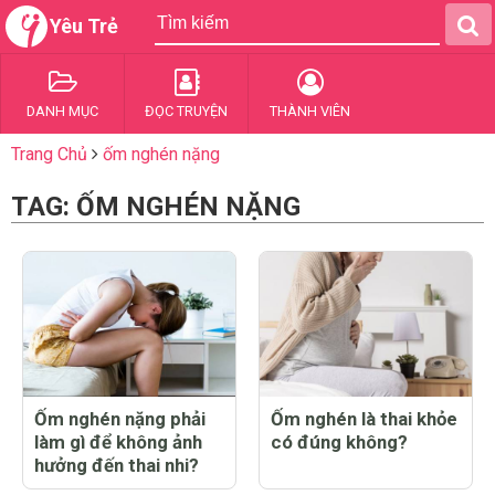
Yêu Trẻ
DANH MỤC
ĐỌC TRUYỆN
THÀNH VIÊN
Trang Chủ
ốm nghén nặng
TAG: ỐM NGHÉN NẶNG
Ốm nghén nặng phải
Ốm nghén là thai khỏe
làm gì để không ảnh
có đúng không?
hưởng đến thai nhi?