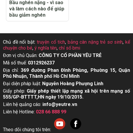
Bầu nghén nặng - vì sao
và làm cách nào để giúp
bầu giảm nghén
Chủ đề nổi bật:
truyện cổ tích
,
bảng cân nặng trẻ sơ sinh
,
kể
chuyện cho bé
,
ý nghĩa tên
,
chỉ số bmi
Đơn vị chủ Quản:
CÔNG TY CỔ PHẦN YÊU TRẺ
Mã số thuế:
0312926237
Địa chỉ:
369 đường Phan Đình Phùng, Phường 15, Quận
Phú Nhuận, Thành phố Hồ Chí Minh
Đại diện pháp luật:
Nguyễn Hoàng Phượng Linh
Giấy phép:
Giấy phép thiết lập mạng xã hội trên mạng số
555/GP-BTTTT,HN ngày 19/10/2015.
Liên hệ quảng cáo:
info@yeutre.vn
Liên hệ Hotline:
028 66 888 99
Theo dõi chúng tôi trên: